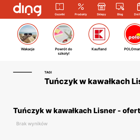
Gazetki
Produkty
Sklepy
Blog
Dni 
Wakacje
Powrót do
Kaufland
POLOmar
szkoły!
TAGI
Tuńczyk w kawałkach Lis
Tuńczyk w kawałkach Lisner - ofer
Brak wyników