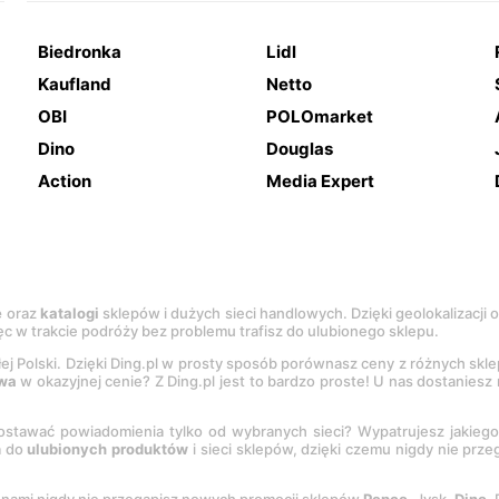
Biedronka
Lidl
Kaufland
Netto
OBI
POLOmarket
Dino
Douglas
Action
Media Expert
e
oraz
katalogi
sklepów i dużych sieci handlowych. Dzięki geolokalizacji
c w trakcie podróży bez problemu trafisz do ulubionego sklepu.
łej Polski. Dzięki Ding.pl w prosty sposób porównasz ceny z różnych skl
wa
w okazyjnej cenie? Z Ding.pl jest to bardzo proste! U nas dostanies
stawać powiadomienia tylko od wybranych sieci? Wypatrujesz jakieg
a do
ulubionych produktów
i sieci sklepów, dzięki czemu nigdy nie prz