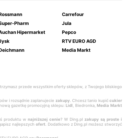
Rossmann
Carrefour
Super-Pharm
Jula
Auchan Hipermarket
Pepco
Jysk
RTV EURO AGD
Deichmann
Media Markt
 otrzymasz przede wszystkim oferty sklepów, z Twojego bliskiego
epów i rozsądnie zaplanujecie
zakupy
. Chcesz tanio kupić
cukier
z nową gazetkę promocyjną sklepu:
Lidl
, Biedronka,
Media Markt
oś produktu w
najniższej cenie
? W Ding.pl
zakupy są proste i
egapisz najlepszych
ofert
. Dodatkowo z Ding.pl możesz stworzyć