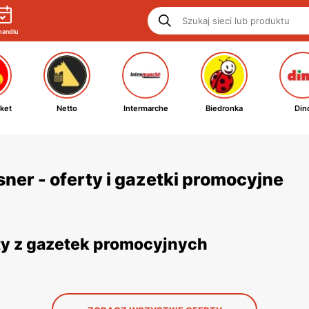
handlu
ket
Netto
Intermarche
Biedronka
Din
ner - oferty i gazetki promocyjne
ty z gazetek promocyjnych