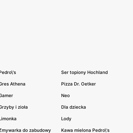
Pedro\'s
Ser topiony Hochland
Gres Athena
Pizza Dr. Oetker
Gamer
Neo
Grzyby i zioła
Dla dziecka
Limonka
Lody
Zmywarka do zabudowy
Kawa mielona Pedro\'s