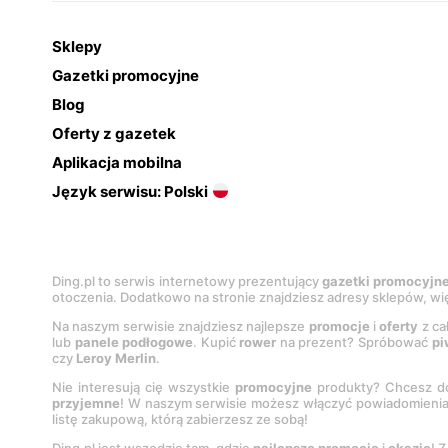
Sklepy
Gazetki promocyjne
Blog
Oferty z gazetek
Aplikacja mobilna
Język serwisu: Polski
Ding.pl to serwis internetowy prezentujący
gazetki promocyjn
otoczenia. Dodatkowo na stronie znajdziesz adresy sklepów, wię
Na naszym serwisie znajdziesz najlepsze
promocje
i
oferty
z ca
lub
panele podłogowe
. Kupić
rower
na prezent? Spróbować
pi
czy
Leroy Merlin
.
Nie interesują cię wszystkie
promocyjne
produkty? Chcesz do
przyjemne
! W naszym serwisie możesz włączyć powiadomieni
listę zakupową, którą zabierzesz ze sobą!