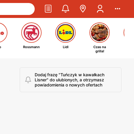
o
Rossmann
Lidl
Czas na
Ta
grilla!
kosm
Dodaj frazę "Tuńczyk w kawałkach
Lisner" do ulubionych, a otrzymasz
powiadomienia o nowych ofertach