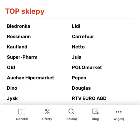
TOP sklepy
Biedronka
Lidl
Rossmann
Carrefour
Kaufland
Netto
Super-Pharm
Jula
OBI
POLOmarket
Auchan Hipermarket
Pepco
Dino
Douglas
Jysk
RTV EURO AGD
Action
Media Expert
Deichmann
Media Markt
Gazetki
Oferty
Szukaj
Blog
Więcej
Ding.pl to serwis internetowy prezentujący
gazetki promocyjne