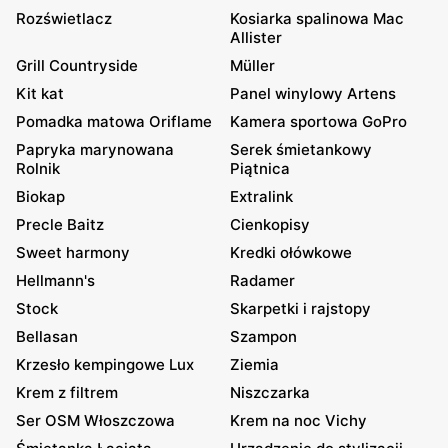
Rozświetlacz
Kosiarka spalinowa Mac
Allister
Grill Countryside
Müller
Kit kat
Panel winylowy Artens
Pomadka matowa Oriflame
Kamera sportowa GoPro
Papryka marynowana
Serek śmietankowy
Rolnik
Piątnica
Biokap
Extralink
Precle Baitz
Cienkopisy
Sweet harmony
Kredki ołówkowe
Hellmann's
Radamer
Stock
Skarpetki i rajstopy
Bellasan
Szampon
Krzesło kempingowe Lux
Ziemia
Krem z filtrem
Niszczarka
Ser OSM Włoszczowa
Krem na noc Vichy