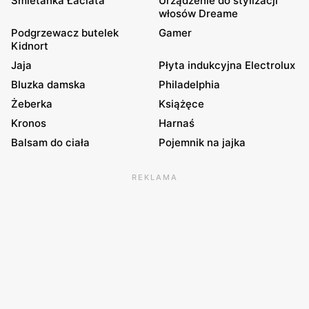
Śmietanka Łaciata
Urządzenie do stylizacji
włosów Dreame
Podgrzewacz butelek
Gamer
Kidnort
Jaja
Płyta indukcyjna Electrolux
Bluzka damska
Philadelphia
Żeberka
Książęce
Kronos
Harnaś
Balsam do ciała
Pojemnik na jajka
REKLAMA