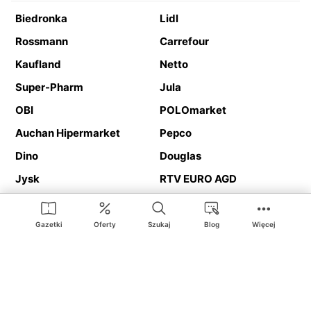
Biedronka
Lidl
Rossmann
Carrefour
Kaufland
Netto
Super-Pharm
Jula
OBI
POLOmarket
Auchan Hipermarket
Pepco
Dino
Douglas
Jysk
RTV EURO AGD
Action
Media Expert
Deichmann
Media Markt
Gazetki
Oferty
Szukaj
Blog
Więcej
Ding.pl to serwis internetowy prezentujący
gazetki promocyjne
oraz
katalogi
sklepów i dużych sieci handlowych. Dzięki
geolokalizacji otrzymasz przede wszystkim oferty sklepów, z
Twojego bliskiego otoczenia. Dodatkowo na stronie znajdziesz
adresy sklepów, więc w trakcie podróży bez problemu trafisz do