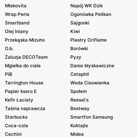
Mlekovita
Napój WK Dzik
Wrap Perla
Ogonówka Pelikan
Smartband
Sajgonki
Olej lniany
Kiwi
Przekąska Mizuho
Plastry Oriflame
O.b.
Borówki
Żaluzja DECOTeam
Pyzy
Mgiełka do ciała
Danie błyskawiczne
PiB
Cetaphil
Tarrington House
Woda Cisowianka
Papier ksero E
Społem
Kefir Łaciaty
Reese\'s
Taśma naprawcza
Bestway
Starbucks
Smartfon Samsung
Coca-cola
Koktajle
Cechini
Midea