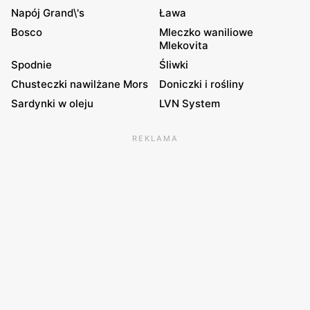
Napój Grand\'s
Ława
Bosco
Mleczko waniliowe
Mlekovita
Spodnie
Śliwki
Chusteczki nawilżane Mors
Doniczki i rośliny
Sardynki w oleju
LVN System
REKLAMA