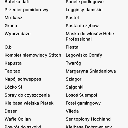
Butelka dafi
Panele podłogowe
Przecier pomidorowy
Legginsy damskie
Mix kasz
Pastel
Grona
Pasta do zębów
Wyprzedaże
Maska do włosów Hebe
Professional
O.b.
Fiesta
Komplet niemowlęcy Stitch
Legowisko Comfy
Kapusta
Twaróg
Tao tao
Margaryna Śniadaniowa
Napój schweppes
Szlagor
Łóżko S!
Sajgonki
Spray do czyszczenia
Łosoś Suempol
Kiełbasa wiejska Płatek
Fotel gamingowy
Deser
Vileda
Wafle Colian
Ser topiony Hochland
Powrót do szkoły!
Kiełbasa Dobrowolscy