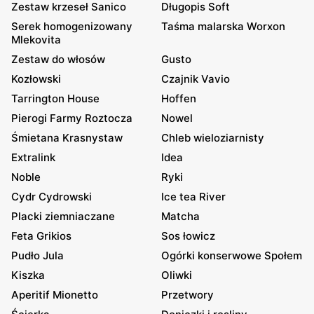
Zestaw krzeseł Sanico
Długopis Soft
Serek homogenizowany
Taśma malarska Worxon
Mlekovita
Zestaw do włosów
Gusto
Kozłowski
Czajnik Vavio
Tarrington House
Hoffen
Pierogi Farmy Roztocza
Nowel
Śmietana Krasnystaw
Chleb wieloziarnisty
Extralink
Idea
Noble
Ryki
Cydr Cydrowski
Ice tea River
Placki ziemniaczane
Matcha
Feta Grikios
Sos łowicz
Pudło Jula
Ogórki konserwowe Społem
Kiszka
Oliwki
Aperitif Mionetto
Przetwory