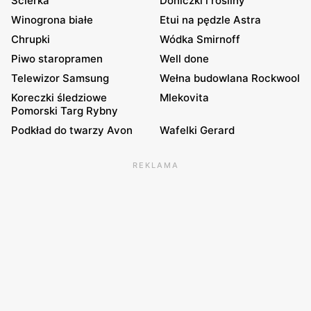
Ścierka
Doniczki i rosliny
Winogrona białe
Etui na pędzle Astra
Chrupki
Wódka Smirnoff
Piwo staropramen
Well done
Telewizor Samsung
Wełna budowlana Rockwool
Koreczki śledziowe
Mlekovita
Pomorski Targ Rybny
Podkład do twarzy Avon
Wafelki Gerard
REKLAMA