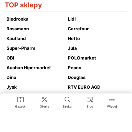
TOP sklepy
Biedronka
Lidl
Rossmann
Carrefour
Kaufland
Netto
Super-Pharm
Jula
OBI
POLOmarket
Auchan Hipermarket
Pepco
Dino
Douglas
Jysk
RTV EURO AGD
Action
Media Expert
Deichmann
Media Markt
Gazetki
Oferty
Szukaj
Blog
Więcej
Ding.pl to serwis internetowy prezentujący
gazetki promocyjne
oraz
katalogi
sklepów i dużych sieci handlowych. Dzięki