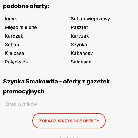
podobne oferty:
Indyk
Schab wieprzowy
Mięso mielone
Pasztet
Karczek
Kurczak
Schab
Szynka
Kiełbasa
Kabanosy
Polędwica
Salceson
Szynka Smakowita - oferty z gazetek
promocyjnych
Brak wyników
ZOBACZ WSZYSTKIE OFERTY