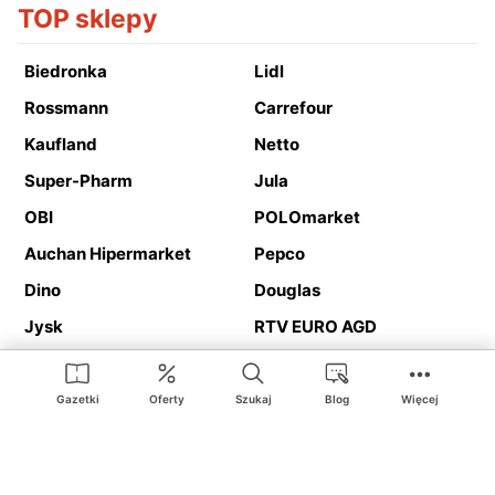
TOP sklepy
Biedronka
Lidl
Rossmann
Carrefour
Kaufland
Netto
Super-Pharm
Jula
OBI
POLOmarket
Auchan Hipermarket
Pepco
Dino
Douglas
Jysk
RTV EURO AGD
Action
Media Expert
Deichmann
Media Markt
Gazetki
Oferty
Szukaj
Blog
Więcej
Ding.pl to serwis internetowy prezentujący
gazetki promocyjne
oraz
katalogi
sklepów i dużych sieci handlowych. Dzięki