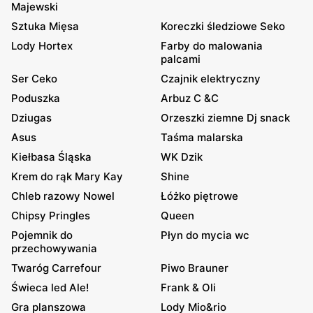
Majewski
Sztuka Mięsa
Koreczki śledziowe Seko
Lody Hortex
Farby do malowania
palcami
Ser Ceko
Czajnik elektryczny
Poduszka
Arbuz C &C
Dziugas
Orzeszki ziemne Dj snack
Asus
Taśma malarska
Kiełbasa Śląska
WK Dzik
Krem do rąk Mary Kay
Shine
Chleb razowy Nowel
Łóżko piętrowe
Chipsy Pringles
Queen
Pojemnik do
Płyn do mycia wc
przechowywania
Twaróg Carrefour
Piwo Brauner
Świeca led Ale!
Frank & Oli
Gra planszowa
Lody Mio&rio