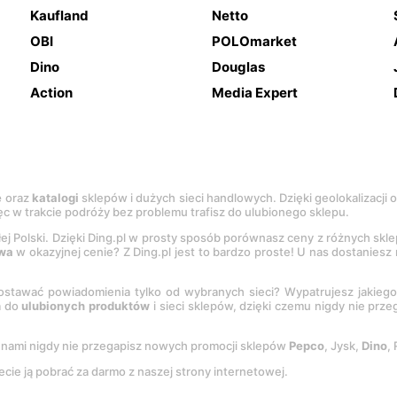
Kaufland
Netto
OBI
POLOmarket
Dino
Douglas
Action
Media Expert
e
oraz
katalogi
sklepów i dużych sieci handlowych. Dzięki geolokalizacji
c w trakcie podróży bez problemu trafisz do ulubionego sklepu.
łej Polski. Dzięki Ding.pl w prosty sposób porównasz ceny z różnych skl
wa
w okazyjnej cenie? Z Ding.pl jest to bardzo proste! U nas dostanies
stawać powiadomienia tylko od wybranych sieci? Wypatrujesz jakieg
a do
ulubionych produktów
i sieci sklepów, dzięki czemu nigdy nie prz
Z nami nigdy nie przegapisz nowych promocji sklepów
Pepco
, Jysk,
Dino
,
ecie ją pobrać za darmo z naszej strony internetowej.