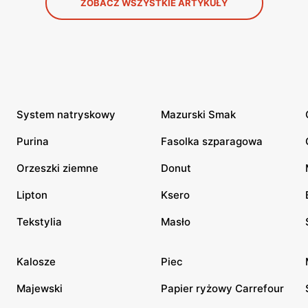
ZOBACZ WSZYSTKIE ARTYKUŁY
System natryskowy
Mazurski Smak
Purina
Fasolka szparagowa
Orzeszki ziemne
Donut
Lipton
Ksero
Tekstylia
Masło
Kalosze
Piec
Majewski
Papier ryżowy Carrefour