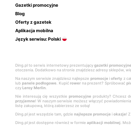
Gazetki promocyjne
Blog
Oferty z gazetek
Aplikacja mobilna
Język serwisu: Polski
Ding.pl to serwis internetowy prezentujący
gazetki promocyjn
otoczenia. Dodatkowo na stronie znajdziesz adresy sklepów, wię
Na naszym serwisie znajdziesz najlepsze
promocje
i
oferty
z ca
lub
panele podłogowe
. Kupić
rower
na prezent? Spróbować
pi
czy
Leroy Merlin
.
Nie interesują cię wszystkie
promocyjne
produkty? Chcesz do
przyjemne
! W naszym serwisie możesz włączyć powiadomieni
listę zakupową, którą zabierzesz ze sobą!
Ding.pl jest wszędzie tam, gdzie
najlepsze promocje
i
okazje
! 
Ding.pl jest dostępne również w formie
aplikacji mobilnej
. Moż