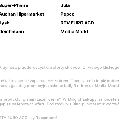
Super-Pharm
Jula
Auchan Hipermarket
Pepco
Jysk
RTV EURO AGD
Deichmann
Media Markt
 otrzymasz przede wszystkim oferty sklepów, z Twojego bliskiego
epów i rozsądnie zaplanujecie
zakupy
. Chcesz tanio kupić
cukier
z nową gazetkę promocyjną sklepu:
Lidl
, Biedronka,
Media Markt
oś produktu w
najniższej cenie
? W Ding.pl
zakupy są proste i
egapisz najlepszych
ofert
. Dodatkowo z Ding.pl możesz stworzyć
 RTV EURO AGD czy
Rossmann
!