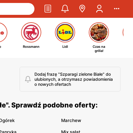
o
Rossmann
Lidl
Czas na
Ta
grilla!
kosm
Dodaj frazę "Szparagi zielone Białe" do
ulubionych, a otrzymasz powiadomienia
o nowych ofertach
łe". Sprawdź podobne oferty:
Ogórek
Marchew
Papryka
Mix sałat