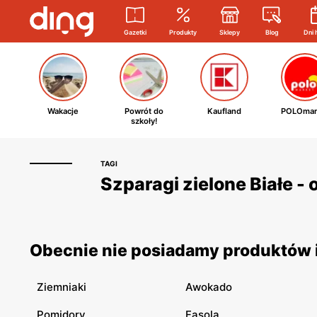
Gazetki
Produkty
Sklepy
Blog
Dni 
Wakacje
Powrót do
Kaufland
POLOmar
szkoły!
TAGI
Szparagi zielone Białe - 
Obecnie nie posiadamy produktów i 
Ziemniaki
Awokado
Pomidory
Fasola