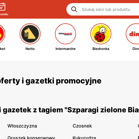
handlu
ket
Netto
Intermarche
Biedronka
Din
oferty i gazetki promocyjne
gazetek z tagiem "Szparagi zielone Bia
Włoszczyzna
Czosnek
Groszek konserwowy
Kukurydza