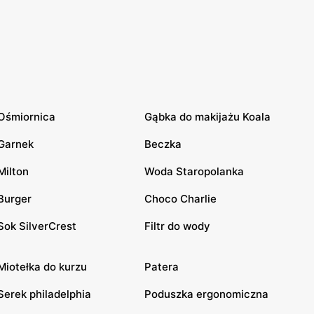
Ośmiornica
Gąbka do makijażu Koala
Garnek
Beczka
Milton
Woda Staropolanka
Burger
Choco Charlie
Sok SilverCrest
Filtr do wody
Miotełka do kurzu
Patera
Serek philadelphia
Poduszka ergonomiczna