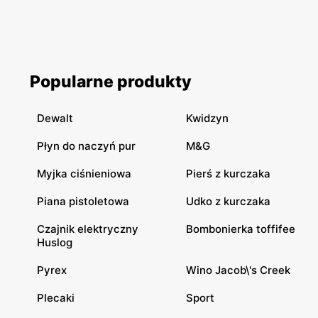
Popularne produkty
Dewalt
Kwidzyn
Płyn do naczyń pur
M&G
Myjka ciśnieniowa
Pierś z kurczaka
Piana pistoletowa
Udko z kurczaka
Czajnik elektryczny
Bombonierka toffifee
Huslog
Pyrex
Wino Jacob\'s Creek
Plecaki
Sport