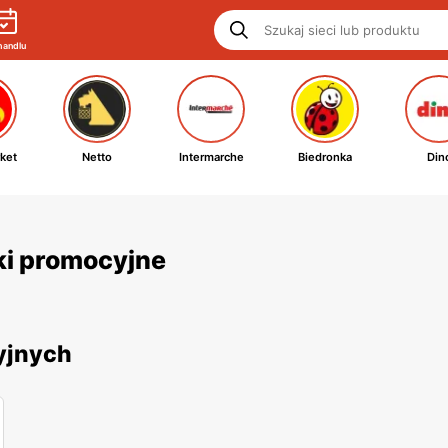
handlu
ket
Netto
Intermarche
Biedronka
Din
tki promocyjne
cyjnych