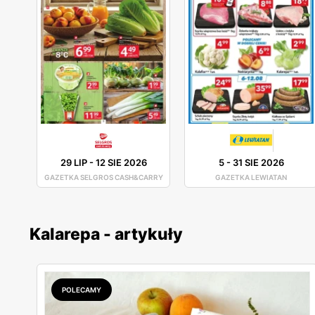
29 LIP
-
12 SIE 2026
5
-
31 SIE 2026
GAZETKA SELGROS CASH&CARRY
GAZETKA LEWIATAN
Kalarepa - artykuły
POLECAMY