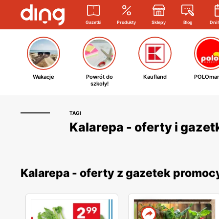
Gazetki
Produkty
Sklepy
Blog
Dni 
Wakacje
Powrót do
Kaufland
POLOmar
szkoły!
TAGI
Kalarepa - oferty i gaze
Kalarepa - oferty z gazetek promo