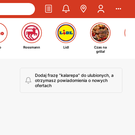
o
Rossmann
Lidl
Czas na
Ta
grilla!
kosm
Dodaj frazę "kalarepa" do ulubionych, a
otrzymasz powiadomienia o nowych
ofertach