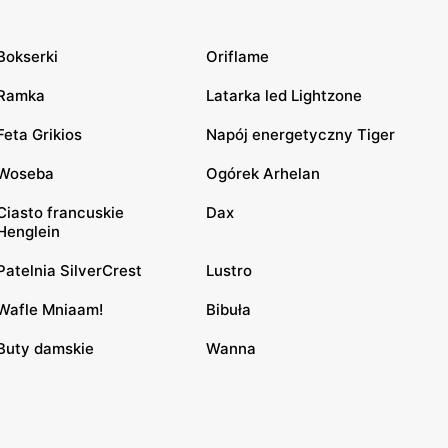
Bokserki
Oriflame
Ramka
Latarka led Lightzone
Feta Grikios
Napój energetyczny Tiger
Woseba
Ogórek Arhelan
Ciasto francuskie
Dax
Henglein
Patelnia SilverCrest
Lustro
Wafle Mniaam!
Bibuła
Buty damskie
Wanna