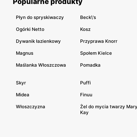
Popularne produkty
Płyn do spryskiwaczy
Beck\'s
Ogórki Netto
Kosz
Dywanik łazienkowy
Przyprawa Knorr
Magnus
Społem Kielce
Maślanka Włoszczowa
Pomadka
Skyr
Puffi
Midea
Finuu
Włoszczyzna
Żel do mycia twarzy Mar
Kay