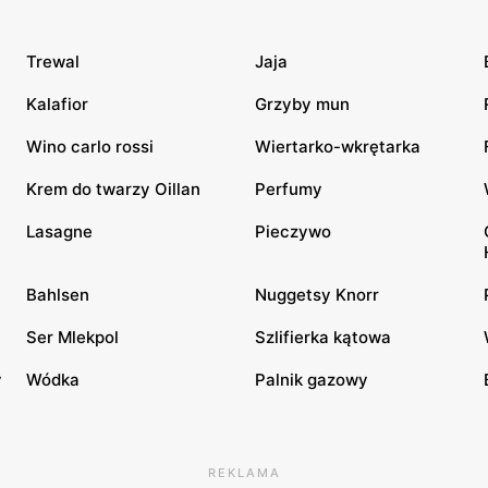
Trewal
Jaja
Kalafior
Grzyby mun
Wino carlo rossi
Wiertarko-wkrętarka
Krem do twarzy Oillan
Perfumy
Lasagne
Pieczywo
Bahlsen
Nuggetsy Knorr
Ser Mlekpol
Szlifierka kątowa
y
Wódka
Palnik gazowy
REKLAMA