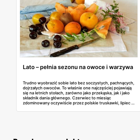
Lato – pełnia sezonu na owoce i warzywa
Trudno wyobrazić sobie lato bez soczystych, pachnących,
dojrzałych owoców. To właśnie one najczęściej pojawiają
się na letnich stołach, zarówno jako przekąska, jak i jako
składnik dania głównego. Czerwiec to miesiąc
zdominowany oczywiście przez polskie truskawki, lipiec z
kolei to pora dojrzewania moreli i czereśni. Sprawdź, na
jakie warzywa oraz owoce warto postawić latem.