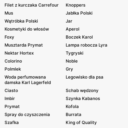
Filet z kurczaka Carrefour
Knoppers
Mus
Jabłka Polski
Wątróbka Polski
Jar
Kosmetyki do włosów
Aperol
Foxy
Boczek Karol
Musztarda Prymat
Lampa robocza Lyra
Nektar Hortex
Tygryski
Colorino
Noble
Polmlek
Gry
Woda perfumowana
Legowisko dla psa
damska Karl Lagerfeld
Ciasto
Schab wędzony
Imbir
Szynka Kabanos
Prymat
Kofola
Spray do czyszczenia
Burrata
Szafka
King of Quality