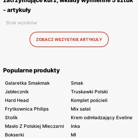
zatrzymujące kurz, wkłady wymienne 5 sztuk
- artykuły
Brak wyników
ZOBACZ WSZYSTKIE ARTYKUŁY
Popularne produkty
Galaretka Smakmak
Smak
Jabłecznik
Truskawki Polski
Hard Head
Komplet pościeli
Frytkownica Philips
Mix sałat
Stolik
Krem odmładzający Eveline
Masło Z Polskiej Mleczarni
Inka
Bokserki
MI