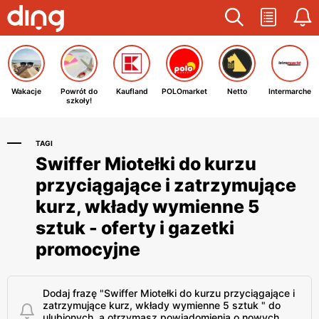
Wakacje
Powrót do
Kaufland
POLOmarket
Netto
Intermarche
szkoły!
TAGI
Swiffer Miotełki do kurzu
przyciągające i zatrzymujące
kurz, wkłady wymienne 5
sztuk - oferty i gazetki
promocyjne
Dodaj frazę "Swiffer Miotełki do kurzu przyciągające i
zatrzymujące kurz, wkłady wymienne 5 sztuk " do
ulubionych, a otrzymasz powiadomienia o nowych