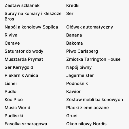
Zestaw szklanek
Kredki
Spray na komary i kleszcze
Ser
Bros
Napój alkoholowy Soplica
Ołówek automatyczny
Riviva
Banana
Cerave
Bakoma
Saturator do wody
Piwo Carlsberg
Musztarda Prymat
Zmiotka Tarrington House
Ser Kerrygold
Napój piwny
Piekarnik Amica
Jagermeister
Lisner
Podnośnik
Pudło
Kawior
Koc Pico
Zestaw mebli balkonowych
Music World
Placki ziemniaczane
Pudliszki
Gruvi
Fasolka szparagowa
Okoń nilowy Nordis