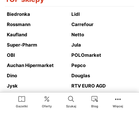
Biedronka
Lidl
Rossmann
Carrefour
Kaufland
Netto
Super-Pharm
Jula
OBI
POLOmarket
Auchan Hipermarket
Pepco
Dino
Douglas
Jysk
RTV EURO AGD
Action
Media Expert
Deichmann
Media Markt
Gazetki
Oferty
Szukaj
Blog
Więcej
Ding.pl to serwis internetowy prezentujący
gazetki promocyjne
oraz
katalogi
sklepów i dużych sieci handlowych. Dzięki
geolokalizacji otrzymasz przede wszystkim oferty sklepów, z