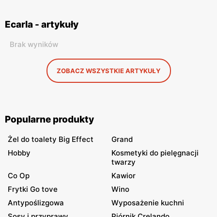
Ecarla - artykuły
Brak wyników
ZOBACZ WSZYSTKIE ARTYKUŁY
Popularne produkty
Żel do toalety Big Effect
Grand
Hobby
Kosmetyki do pielęgnacji
twarzy
Co Op
Kawior
Frytki Go tove
Wino
Antypoślizgowa
Wyposażenie kuchni
Sosy i przyprawy
Piórnik Crelando