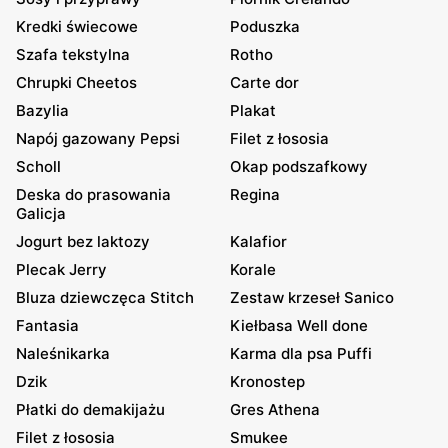
Kredki świecowe
Poduszka
Szafa tekstylna
Rotho
Chrupki Cheetos
Carte dor
Bazylia
Plakat
Napój gazowany Pepsi
Filet z łososia
Scholl
Okap podszafkowy
Deska do prasowania
Regina
Galicja
Jogurt bez laktozy
Kalafior
Plecak Jerry
Korale
Bluza dziewczęca Stitch
Zestaw krzeseł Sanico
Fantasia
Kiełbasa Well done
Naleśnikarka
Karma dla psa Puffi
Dzik
Kronostep
Płatki do demakijażu
Gres Athena
Filet z łososia
Smukee