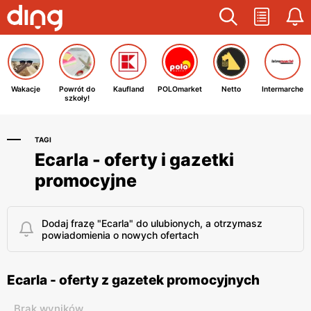
Wakacje
Powrót do
Kaufland
POLOmarket
Netto
Intermarche
szkoły!
TAGI
Ecarla - oferty i gazetki
promocyjne
Dodaj frazę "Ecarla" do ulubionych, a otrzymasz
powiadomienia o nowych ofertach
Ecarla - oferty z gazetek promocyjnych
Brak wyników