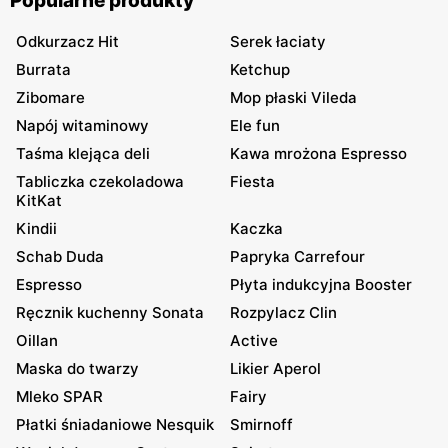
Popularne produkty
Odkurzacz Hit
Serek łaciaty
Burrata
Ketchup
Zibomare
Mop płaski Vileda
Napój witaminowy
Ele fun
Taśma klejąca deli
Kawa mrożona Espresso
Tabliczka czekoladowa
Fiesta
KitKat
Kindii
Kaczka
Schab Duda
Papryka Carrefour
Espresso
Płyta indukcyjna Booster
Ręcznik kuchenny Sonata
Rozpylacz Clin
Oillan
Active
Maska do twarzy
Likier Aperol
Mleko SPAR
Fairy
Płatki śniadaniowe Nesquik
Smirnoff