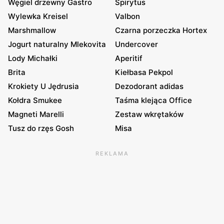
Węgiel drzewny Gastro
Spirytus
Wylewka Kreisel
Valbon
Marshmallow
Czarna porzeczka Hortex
Jogurt naturalny Mlekovita
Undercover
Lody Michałki
Aperitif
Brita
Kiełbasa Pekpol
Krokiety U Jędrusia
Dezodorant adidas
Kołdra Smukee
Taśma klejąca Office
Magneti Marelli
Zestaw wkrętaków
Tusz do rzęs Gosh
Misa
REKLAMA