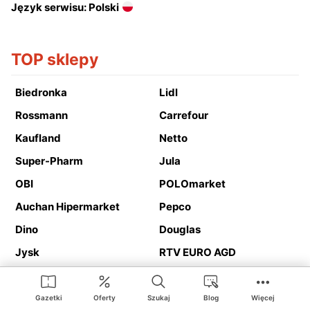
Język serwisu: Polski
TOP sklepy
Biedronka
Lidl
Rossmann
Carrefour
Kaufland
Netto
Super-Pharm
Jula
OBI
POLOmarket
Auchan Hipermarket
Pepco
Dino
Douglas
Jysk
RTV EURO AGD
Action
Media Expert
Deichmann
Media Markt
Gazetki
Oferty
Szukaj
Blog
Więcej