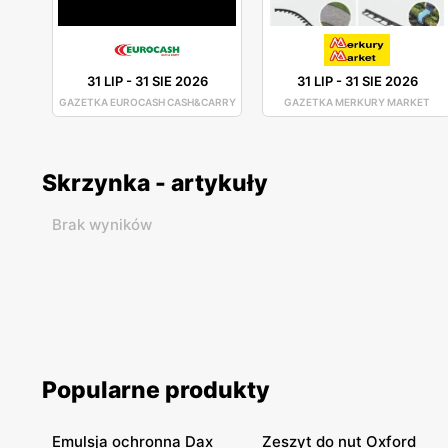
31 LIP
-
31 SIE 2026
31 LIP
-
31 SIE 2026
GAZETKA EUROCASH CASH&CARRY
GAZETKA MERKURY MARKET
Skrzynka - artykuły
Brak wyników
Popularne produkty
Emulsja ochronna Dax
Zeszyt do nut Oxford