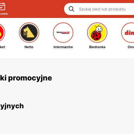
handlu
ket
Netto
Intermarche
Biedronka
Din
tki promocyjne
cyjnych