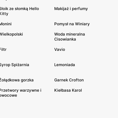
Słoik ze słomką Hello
Makijaż i perfumy
Kitty
Monini
Pomysł na Winiary
Wielkopolski
Woda mineralna
Cisowianka
Filtr
Vavio
Syrop Spiżarnia
Lemoniada
Żołądkowa gorzka
Garnek Crofton
Przetwory warzywne i
Kiełbasa Karol
owocowe