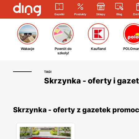
Gazetki
Produkty
Sklepy
Blog
Dni 
Wakacje
Powrót do
Kaufland
POLOmar
szkoły!
TAGI
Skrzynka - oferty i gaze
Skrzynka - oferty z gazetek promo