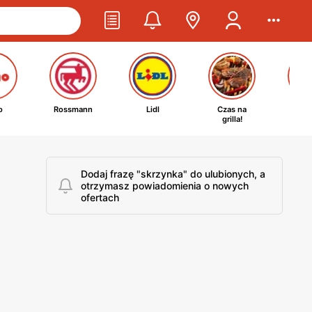
o
Rossmann
Lidl
Czas na
Ta
grilla!
kosm
Dodaj frazę "skrzynka" do ulubionych, a
otrzymasz powiadomienia o nowych
ofertach