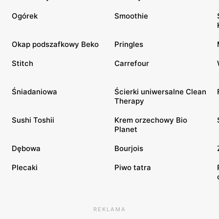
Ogórek
Smoothie
Okap podszafkowy Beko
Pringles
Stitch
Carrefour
Śniadaniowa
Ścierki uniwersalne Clean
Therapy
Sushi Toshii
Krem orzechowy Bio
Planet
Dębowa
Bourjois
Plecaki
Piwo tatra
REKLAMA