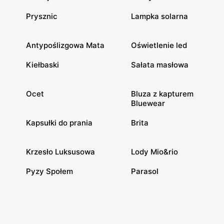
Prysznic
Lampka solarna
Antypoślizgowa Mata
Oświetlenie led
Kiełbaski
Sałata masłowa
Ocet
Bluza z kapturem
Bluewear
Kapsułki do prania
Brita
Krzesło Luksusowa
Lody Mio&rio
Pyzy Społem
Parasol