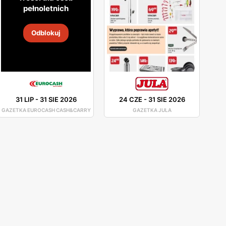
pełnoletnich
Odblokuj
31 LIP
-
31 SIE 2026
24 CZE
-
31 SIE 2026
GAZETKA EUROCASH CASH&CARRY
GAZETKA JULA