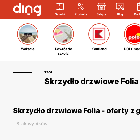
Gazetki
Produkty
Sklepy
Blog
Dni 
Wakacje
Powrót do
Kaufland
POLOmar
szkoły!
TAGI
Skrzydło drzwiowe Folia 
Skrzydło drzwiowe Folia - oferty z
Brak wyników