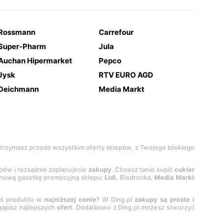
Rossmann
Carrefour
Super-Pharm
Jula
Auchan Hipermarket
Pepco
Jysk
RTV EURO AGD
Deichmann
Media Markt
 otrzymasz przede wszystkim oferty sklepów, z Twojego bliskiego
epów i rozsądnie zaplanujecie
zakupy
. Chcesz tanio kupić
cukier
z nową gazetkę promocyjną sklepu:
Lidl
, Biedronka,
Media Markt
oś produktu w
najniższej cenie
? W Ding.pl
zakupy są proste i
egapisz najlepszych
ofert
. Dodatkowo z Ding.pl możesz stworzyć