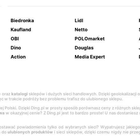
Biedronka
Lidl
Kaufland
Netto
OBI
POLOmarket
Dino
Douglas
Action
Media Expert
e
oraz
katalogi
sklepów i dużych sieci handlowych. Dzięki geolokalizacji
c w trakcie podróży bez problemu trafisz do ulubionego sklepu.
łej Polski. Dzięki Ding.pl w prosty sposób porównasz ceny z różnych skl
wa
w okazyjnej cenie? Z Ding.pl jest to bardzo proste! U nas dostanies
stawać powiadomienia tylko od wybranych sieci? Wypatrujesz jakieg
a do
ulubionych produktów
i sieci sklepów, dzięki czemu nigdy nie prz