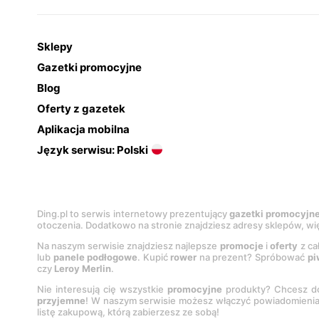
Sklepy
Gazetki promocyjne
Blog
Oferty z gazetek
Aplikacja mobilna
Język serwisu: Polski
Ding.pl to serwis internetowy prezentujący
gazetki promocyjn
otoczenia. Dodatkowo na stronie znajdziesz adresy sklepów, wię
Na naszym serwisie znajdziesz najlepsze
promocje
i
oferty
z ca
lub
panele podłogowe
. Kupić
rower
na prezent? Spróbować
pi
czy
Leroy Merlin
.
Nie interesują cię wszystkie
promocyjne
produkty? Chcesz do
przyjemne
! W naszym serwisie możesz włączyć powiadomieni
listę zakupową, którą zabierzesz ze sobą!