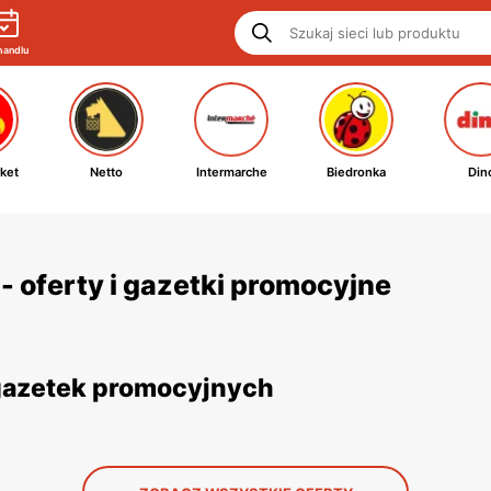
handlu
ket
Netto
Intermarche
Biedronka
Din
- oferty i gazetki promocyjne
 gazetek promocyjnych