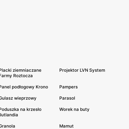
Placki ziemniaczane
Projektor LVN System
Farmy Roztocza
Panel podłogowy Krono
Pampers
Gulasz wieprzowy
Parasol
Poduszka na krzesło
Worek na buty
Jutlandia
Granola
Mamut