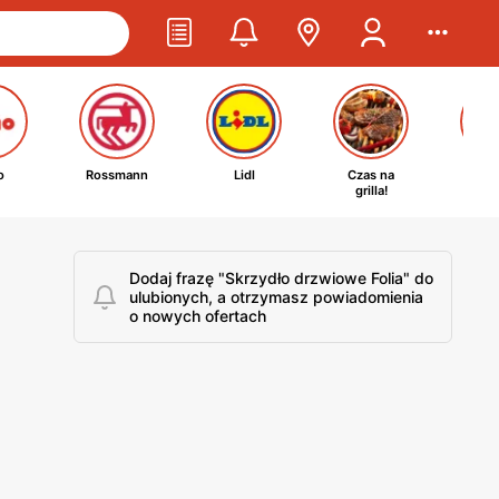
o
Rossmann
Lidl
Czas na
Ta
grilla!
kosm
Dodaj frazę "Skrzydło drzwiowe Folia" do
ulubionych, a otrzymasz powiadomienia
o nowych ofertach