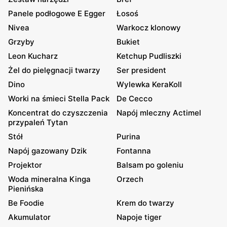
Panele podłogowe E Egger
Łosoś
Nivea
Warkocz klonowy
Grzyby
Bukiet
Leon Kucharz
Ketchup Pudliszki
Żel do pielęgnacji twarzy
Ser president
Dino
Wylewka KeraKoll
Worki na śmieci Stella Pack
De Cecco
Koncentrat do czyszczenia
Napój mleczny Actimel
przypaleń Tytan
Stół
Purina
Napój gazowany Dzik
Fontanna
Projektor
Balsam po goleniu
Woda mineralna Kinga
Orzech
Pienińska
Be Foodie
Krem do twarzy
Akumulator
Napoje tiger