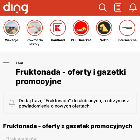
Wakacje
Powrót do
Kaufland
POLOmarket
Netto
Intermarche
szkoły!
TAGI
Fruktonada - oferty i gazetki
promocyjne
Dodaj frazę "Fruktonada" do ulubionych, a otrzymasz
powiadomienia o nowych ofertach
Fruktonada - oferty z gazetek promocyjnych
Brak wyników