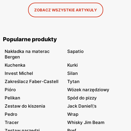
ZOBACZ WSZYSTKIE ARTYKUŁY
Popularne produkty
Nakładka na materac
Sapatio
Bergen
Kuchenka
Kurki
Invest Michel
Silan
Zakreślacz Faber-Castell
Tytan
Pióro
Wózek narzędziowy
Pelikan
Spód do pizzy
Zestaw do kiszenia
Jack Daniel\'s
Pedro
Wrap
Tracer
Whisky Jim Beam
Zestaw narzędzi
Bref