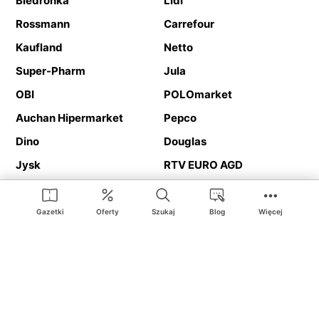
Biedronka
Lidl
Rossmann
Carrefour
Kaufland
Netto
Super-Pharm
Jula
OBI
POLOmarket
Auchan Hipermarket
Pepco
Dino
Douglas
Jysk
RTV EURO AGD
Action
Media Expert
Deichmann
Media Markt
Gazetki
Oferty
Szukaj
Blog
Więcej
Ding.pl to serwis internetowy prezentujący
gazetki promocyjne
oraz
katalogi
sklepów i dużych sieci handlowych. Dzięki
geolokalizacji otrzymasz przede wszystkim oferty sklepów, z
Twojego bliskiego otoczenia. Dodatkowo na stronie znajdziesz
adresy sklepów, więc w trakcie podróży bez problemu trafisz do
ulubionego sklepu.