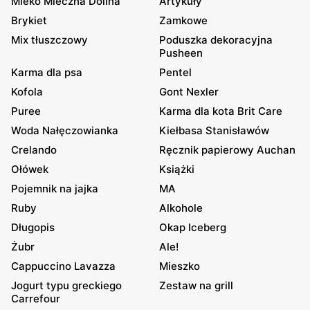
Mleko Mleczna Dolina
Artykuły
Brykiet
Zamkowe
Mix tłuszczowy
Poduszka dekoracyjna
Pusheen
Karma dla psa
Pentel
Kofola
Gont Nexler
Puree
Karma dla kota Brit Care
Woda Nałęczowianka
Kiełbasa Stanisławów
Crelando
Ręcznik papierowy Auchan
Ołówek
Książki
Pojemnik na jajka
MA
Ruby
Alkohole
Długopis
Okap Iceberg
Żubr
Ale!
Cappuccino Lavazza
Mieszko
Jogurt typu greckiego
Zestaw na grill
Carrefour