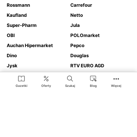
Rossmann
Carrefour
Kaufland
Netto
Super-Pharm
Jula
OBI
POLOmarket
Auchan Hipermarket
Pepco
Dino
Douglas
Jysk
RTV EURO AGD
Action
Media Expert
Deichmann
Media Markt
Gazetki
Oferty
Szukaj
Blog
Więcej
Ding.pl to serwis internetowy prezentujący
gazetki promocyjne
oraz
katalogi
sklepów i dużych sieci handlowych. Dzięki
geolokalizacji otrzymasz przede wszystkim oferty sklepów, z
Twojego bliskiego otoczenia. Dodatkowo na stronie znajdziesz
adresy sklepów, więc w trakcie podróży bez problemu trafisz do
ulubionego sklepu.