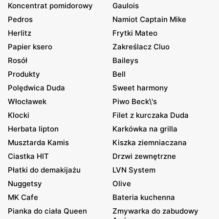
Koncentrat pomidorowy
Gaulois
Pedros
Namiot Captain Mike
Herlitz
Frytki Mateo
Papier ksero
Zakreślacz Cluo
Rosół
Baileys
Produkty
Bell
Polędwica Duda
Sweet harmony
Włocławek
Piwo Beck\'s
Klocki
Filet z kurczaka Duda
Herbata lipton
Karkówka na grilla
Musztarda Kamis
Kiszka ziemniaczana
Ciastka HIT
Drzwi zewnętrzne
Płatki do demakijażu
LVN System
Nuggetsy
Olive
MK Cafe
Bateria kuchenna
Pianka do ciała Queen
Zmywarka do zabudowy