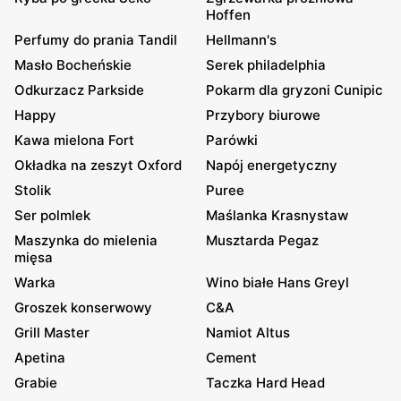
Hoffen
Perfumy do prania Tandil
Hellmann's
Masło Bocheńskie
Serek philadelphia
Odkurzacz Parkside
Pokarm dla gryzoni Cunipic
Happy
Przybory biurowe
Kawa mielona Fort
Parówki
Okładka na zeszyt Oxford
Napój energetyczny
Stolik
Puree
Ser polmlek
Maślanka Krasnystaw
Maszynka do mielenia
Musztarda Pegaz
mięsa
Warka
Wino białe Hans Greyl
Groszek konserwowy
C&A
Grill Master
Namiot Altus
Apetina
Cement
Grabie
Taczka Hard Head