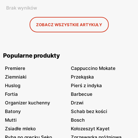
Brak wyników
ZOBACZ WSZYSTKIE ARTYKUŁY
Popularne produkty
Premiere
Cappuccino Mokate
Ziemniaki
Przekąska
Huslog
Pierś z indyka
Fortia
Barbecue
Organizer kuchenny
Drzwi
Batony
Schab bez kości
Mutti
Bosch
Zsiadłe mleko
Kołozeszyt Kayet
Ryba po grecku Seko
Zgrzewarka próżniowa