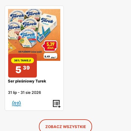
36% TANIEJ!
5
39
Ser pleśniowy Turek
31 lip
-
31 sie 2026
ZOBACZ WSZYSTKIE