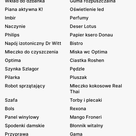
Wkład do dzbanka
Guma rozpuszczalna
Piana aktywna K!
Oświetlenie led
Imbir
Perfumy
Naczynie
Deser Lotus
Philips
Papier ksero Donau
Napój izotoniczny Dr Witt
Bistro
Mleczko do czyszczenia
Miska wc Optima
Optima
Ciastka Roshen
Szynka Szlagor
Pędzle
Pilarka
Pluszak
Robot sprzątający
Mleczko kokosowe Real
Thai
Szafa
Torby i plecaki
Bols
Rexona
Panel winylowy
Mango Froneri
Spodenki damskie
Błonnik witalny
Przyprawa
Gama