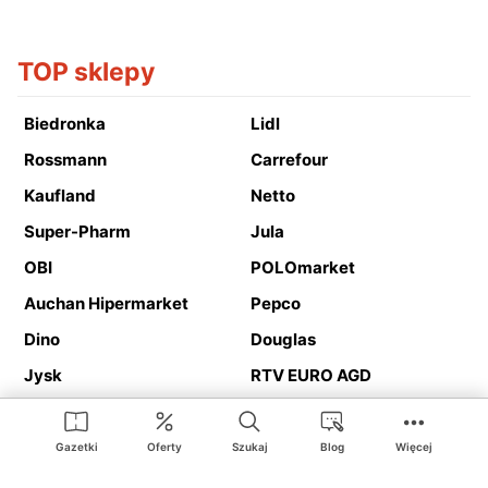
TOP sklepy
Biedronka
Lidl
Rossmann
Carrefour
Kaufland
Netto
Super-Pharm
Jula
OBI
POLOmarket
Auchan Hipermarket
Pepco
Dino
Douglas
Jysk
RTV EURO AGD
Action
Media Expert
Deichmann
Media Markt
Gazetki
Oferty
Szukaj
Blog
Więcej