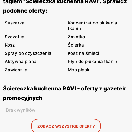
tagiem "Ściereczka kuchenna RAVI". Sprawdź
podobne oferty:
Suszarka
Koncentrat do płukania
tkanin
Szczotka
Zmiotka
Kosz
Ścierka
Spray do czyszczenia
Kosz na śmieci
Aktywna piana
Płyn do płukania tkanin
Zawieszka
Mop płaski
Ściereczka kuchenna RAVI - oferty z gazetek
promocyjnych
Brak wyników
ZOBACZ WSZYSTKIE OFERTY