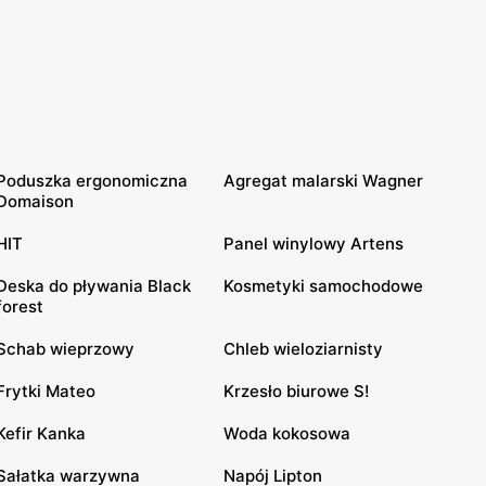
Poduszka ergonomiczna
Agregat malarski Wagner
Domaison
HIT
Panel winylowy Artens
Deska do pływania Black
Kosmetyki samochodowe
forest
Schab wieprzowy
Chleb wieloziarnisty
Frytki Mateo
Krzesło biurowe S!
Kefir Kanka
Woda kokosowa
Sałatka warzywna
Napój Lipton