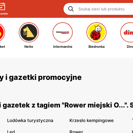
handlu
ket
Netto
Intermarche
Biedronka
Din
ty i gazetki promocyjne
gazetek z tagiem "Rower miejski O...".
Lodówka turystyczna
Krzesło kempingowe
Led
Rower