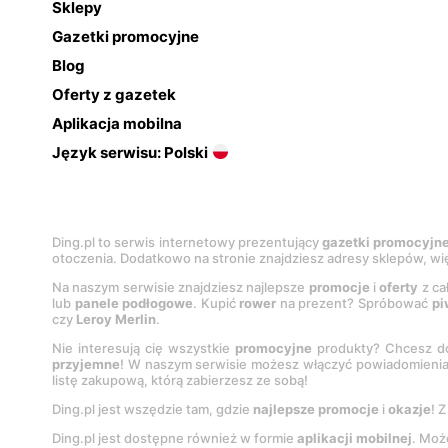
Sklepy
Gazetki promocyjne
Blog
Oferty z gazetek
Aplikacja mobilna
Język serwisu: Polski
Ding.pl to serwis internetowy prezentujący
gazetki promocyjn
otoczenia. Dodatkowo na stronie znajdziesz adresy sklepów, wię
Na naszym serwisie znajdziesz najlepsze
promocje
i
oferty
z ca
lub
panele podłogowe
. Kupić
rower
na prezent? Spróbować
pi
czy
Leroy Merlin
.
Nie interesują cię wszystkie
promocyjne
produkty? Chcesz do
przyjemne
! W naszym serwisie możesz włączyć powiadomieni
listę zakupową, którą zabierzesz ze sobą!
Ding.pl jest wszędzie tam, gdzie
najlepsze promocje
i
okazje
! 
Ding.pl jest dostępne również w formie
aplikacji mobilnej
. Moż