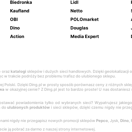
Biedronka
Lidl
Kaufland
Netto
OBI
POLOmarket
Dino
Douglas
Action
Media Expert
e
oraz
katalogi
sklepów i dużych sieci handlowych. Dzięki geolokalizacji
c w trakcie podróży bez problemu trafisz do ulubionego sklepu.
łej Polski. Dzięki Ding.pl w prosty sposób porównasz ceny z różnych skl
wa
w okazyjnej cenie? Z Ding.pl jest to bardzo proste! U nas dostanies
stawać powiadomienia tylko od wybranych sieci? Wypatrujesz jakieg
a do
ulubionych produktów
i sieci sklepów, dzięki czemu nigdy nie prz
Z nami nigdy nie przegapisz nowych promocji sklepów
Pepco
, Jysk,
Dino
,
ecie ją pobrać za darmo z naszej strony internetowej.