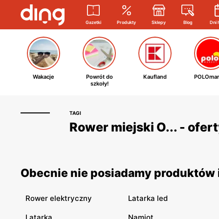
Gazetki
Produkty
Sklepy
Blog
Dni 
Wakacje
Powrót do
Kaufland
POLOmar
szkoły!
TAGI
Rower miejski O... - ofer
Obecnie nie posiadamy produktów i 
Rower elektryczny
Latarka led
Latarka
Namiot