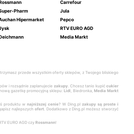
Rossmann
Carrefour
Super-Pharm
Jula
Auchan Hipermarket
Pepco
Jysk
RTV EURO AGD
Deichmann
Media Markt
 otrzymasz przede wszystkim oferty sklepów, z Twojego bliskiego
epów i rozsądnie zaplanujecie
zakupy
. Chcesz tanio kupić
cukier
z nową gazetkę promocyjną sklepu:
Lidl
, Biedronka,
Media Markt
oś produktu w
najniższej cenie
? W Ding.pl
zakupy są proste i
egapisz najlepszych
ofert
. Dodatkowo z Ding.pl możesz stworzyć
 RTV EURO AGD czy
Rossmann
!