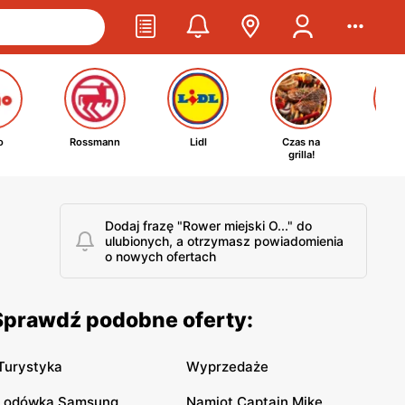
o
Rossmann
Lidl
Czas na
Ta
grilla!
kosm
Dodaj frazę "Rower miejski O..." do
ulubionych, a otrzymasz powiadomienia
o nowych ofertach
 Sprawdź podobne oferty:
Turystyka
Wyprzedaże
Lodówka Samsung
Namiot Captain Mike