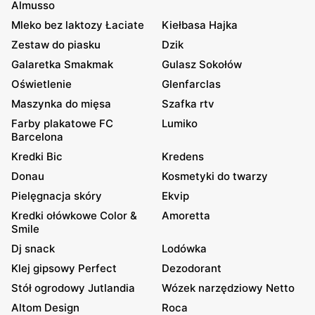
Almusso
Mleko bez laktozy Łaciate
Kiełbasa Hajka
Zestaw do piasku
Dzik
Galaretka Smakmak
Gulasz Sokołów
Oświetlenie
Glenfarclas
Maszynka do mięsa
Szafka rtv
Farby plakatowe FC
Lumiko
Barcelona
Kredki Bic
Kredens
Donau
Kosmetyki do twarzy
Pielęgnacja skóry
Ekvip
Kredki ołówkowe Color &
Amoretta
Smile
Dj snack
Lodówka
Klej gipsowy Perfect
Dezodorant
Stół ogrodowy Jutlandia
Wózek narzędziowy Netto
Altom Design
Roca