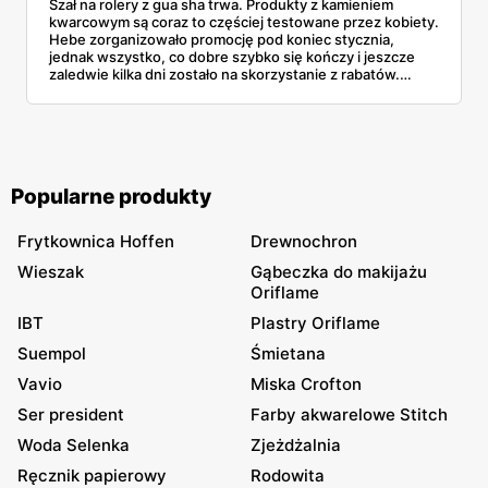
Szał na rolery z gua sha trwa. Produkty z kamieniem
kwarcowym są coraz to częściej testowane przez kobiety.
Hebe zorganizowało promocję pod koniec stycznia,
jednak wszystko, co dobre szybko się kończy i jeszcze
zaledwie kilka dni zostało na skorzystanie z rabatów.
Zdążycie się załapać?
Popularne produkty
Frytkownica Hoffen
Drewnochron
Wieszak
Gąbeczka do makijażu
Oriflame
IBT
Plastry Oriflame
Suempol
Śmietana
Vavio
Miska Crofton
Ser president
Farby akwarelowe Stitch
Woda Selenka
Zjeżdżalnia
Ręcznik papierowy
Rodowita