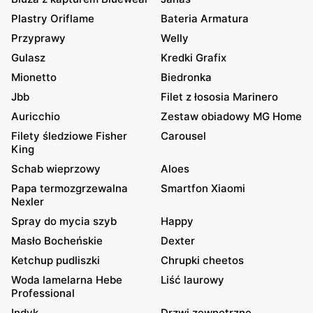
Plastry Oriflame
Bateria Armatura
Przyprawy
Welly
Gulasz
Kredki Grafix
Mionetto
Biedronka
Jbb
Filet z łososia Marinero
Auricchio
Zestaw obiadowy MG Home
Filety śledziowe Fisher
Carousel
King
Schab wieprzowy
Aloes
Papa termozgrzewalna
Smartfon Xiaomi
Nexler
Spray do mycia szyb
Happy
Masło Bocheńskie
Dexter
Ketchup pudliszki
Chrupki cheetos
Woda lamelarna Hebe
Liść laurowy
Professional
Indyk
Drzwi zewnętrzne