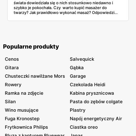
świata dowiedziała się o nich stosunkowo niedawno i
szybko je pokochała. Czy warto kupić masażer do
twarzy? Jak prawidłowo wykonać masaż? Odpowiedzi
znajdziesz w naszym artykule.
Popularne produkty
Cenos
Salvequick
Gitara
Gąbka
Chusteczki nawilżane Mors
Garage
Rowery
Czekolada Heidi
Ramka na zdjęcie
Kabina prysznicowa
Silan
Pasta do zębów colgate
Wino musujące
Plastry
Fuga Kronostep
Napój energetyczny Air
Frytkownica Philips
Ciastka oreo
Bluza z kapturem Bluewear
Janas