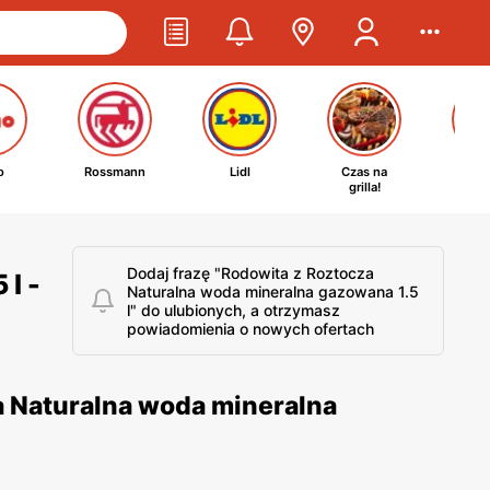
o
Rossmann
Lidl
Czas na
Ta
grilla!
kosm
Dodaj frazę "Rodowita z Roztocza
l -
Naturalna woda mineralna gazowana 1.5
l" do ulubionych, a otrzymasz
powiadomienia o nowych ofertach
a Naturalna woda mineralna