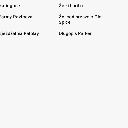
Karingbee
Żelki haribo
Farmy Roztocza
Żel pod prysznic Old
Spice
Zjeżdżalnia Palplay
Długopis Parker