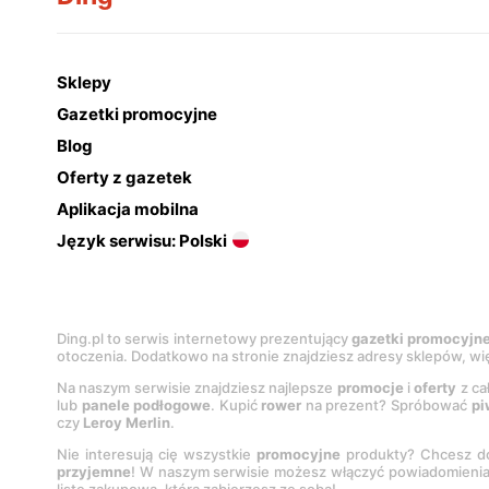
Sklepy
Gazetki promocyjne
Blog
Oferty z gazetek
Aplikacja mobilna
Język serwisu: Polski
Ding.pl to serwis internetowy prezentujący
gazetki promocyjn
otoczenia. Dodatkowo na stronie znajdziesz adresy sklepów, wię
Na naszym serwisie znajdziesz najlepsze
promocje
i
oferty
z ca
lub
panele podłogowe
. Kupić
rower
na prezent? Spróbować
pi
czy
Leroy Merlin
.
Nie interesują cię wszystkie
promocyjne
produkty? Chcesz do
przyjemne
! W naszym serwisie możesz włączyć powiadomieni