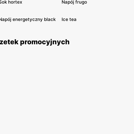
Sok hortex
Napój frugo
Napój energetyczny black
Ice tea
gazetek promocyjnych