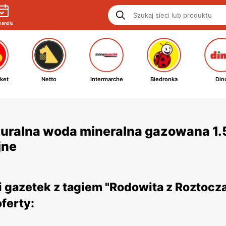
handlu
ket
Netto
Intermarche
Biedronka
Din
uralna woda mineralna gazowana 1.5 
jne
 gazetek z tagiem "Rodowita z Roztocz
ferty: