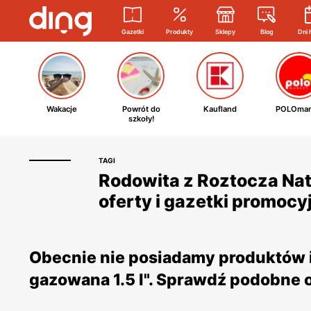
Gazetki
Produkty
Sklepy
Blog
Dni 
Wakacje
Powrót do
Kaufland
POLOmar
szkoły!
TAGI
Rodowita z Roztocza Nat
oferty i gazetki promocy
Obecnie nie posiadamy produktów i
gazowana 1.5 l". Sprawdź podobne o