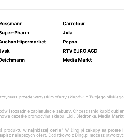
Rossmann
Carrefour
Super-Pharm
Jula
Auchan Hipermarket
Pepco
Jysk
RTV EURO AGD
Deichmann
Media Markt
 otrzymasz przede wszystkim oferty sklepów, z Twojego bliskiego
epów i rozsądnie zaplanujecie
zakupy
. Chcesz tanio kupić
cukier
z nową gazetkę promocyjną sklepu:
Lidl
, Biedronka,
Media Markt
oś produktu w
najniższej cenie
? W Ding.pl
zakupy są proste i
egapisz najlepszych
ofert
. Dodatkowo z Ding.pl możesz stworzyć