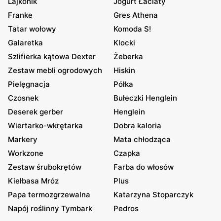
Lajkonik
Jogurt Łaciaty
Franke
Gres Athena
Tatar wołowy
Komoda S!
Galaretka
Klocki
Szlifierka kątowa Dexter
Żeberka
Zestaw mebli ogrodowych
Hiskin
Pielęgnacja
Półka
Czosnek
Bułeczki Henglein
Deserek gerber
Henglein
Wiertarko-wkrętarka
Dobra kaloria
Markery
Mata chłodząca
Workzone
Czapka
Zestaw śrubokrętów
Farba do włosów
Kiełbasa Mróz
Plus
Papa termozgrzewalna
Katarzyna Stoparczyk
Napój roślinny Tymbark
Pedros