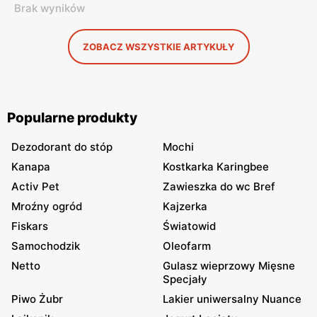
Brak wyników
ZOBACZ WSZYSTKIE ARTYKUŁY
Popularne produkty
Dezodorant do stóp
Mochi
Kanapa
Kostkarka Karingbee
Activ Pet
Zawieszka do wc Bref
Mroźny ogród
Kajzerka
Fiskars
Światowid
Samochodzik
Oleofarm
Netto
Gulasz wieprzowy Mięsne
Specjały
Piwo Żubr
Lakier uniwersalny Nuance