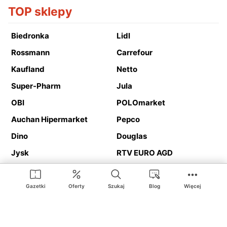
TOP sklepy
Biedronka
Lidl
Rossmann
Carrefour
Kaufland
Netto
Super-Pharm
Jula
OBI
POLOmarket
Auchan Hipermarket
Pepco
Dino
Douglas
Jysk
RTV EURO AGD
Action
Media Expert
Deichmann
Media Markt
Gazetki
Oferty
Szukaj
Blog
Więcej
Ding.pl to serwis internetowy prezentujący
gazetki promocyjne
oraz
katalogi
sklepów i dużych sieci handlowych. Dzięki