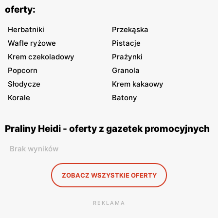
oferty:
Herbatniki
Przekąska
Wafle ryżowe
Pistacje
Krem czekoladowy
Prażynki
Popcorn
Granola
Słodycze
Krem kakaowy
Korale
Batony
Praliny Heidi - oferty z gazetek promocyjnych
Brak wyników
ZOBACZ WSZYSTKIE OFERTY
REKLAMA