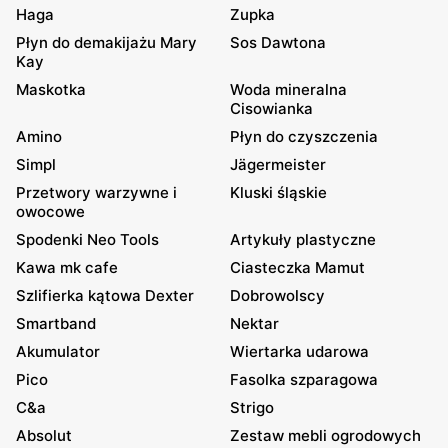
Haga
Zupka
Płyn do demakijażu Mary
Sos Dawtona
Kay
Maskotka
Woda mineralna
Cisowianka
Amino
Płyn do czyszczenia
Simpl
Jägermeister
Przetwory warzywne i
Kluski śląskie
owocowe
Spodenki Neo Tools
Artykuły plastyczne
Kawa mk cafe
Ciasteczka Mamut
Szlifierka kątowa Dexter
Dobrowolscy
Smartband
Nektar
Akumulator
Wiertarka udarowa
Pico
Fasolka szparagowa
C&a
Strigo
Absolut
Zestaw mebli ogrodowych