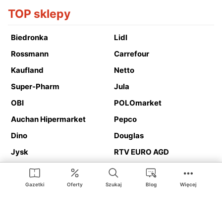
TOP sklepy
Biedronka
Lidl
Rossmann
Carrefour
Kaufland
Netto
Super-Pharm
Jula
OBI
POLOmarket
Auchan Hipermarket
Pepco
Dino
Douglas
Jysk
RTV EURO AGD
Action
Media Expert
Deichmann
Media Markt
Gazetki
Oferty
Szukaj
Blog
Więcej
Ding.pl to serwis internetowy prezentujący
gazetki promocyjne
oraz
katalogi
sklepów i dużych sieci handlowych. Dzięki