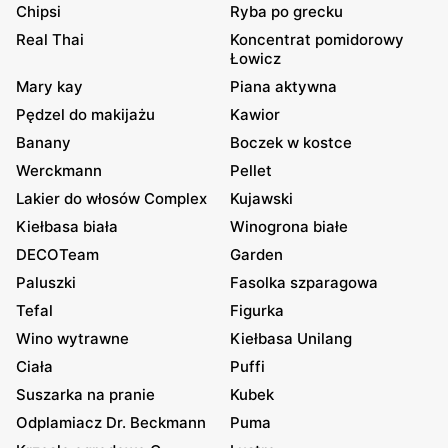
Chipsi
Ryba po grecku
Real Thai
Koncentrat pomidorowy
Łowicz
Mary kay
Piana aktywna
Pędzel do makijażu
Kawior
Banany
Boczek w kostce
Werckmann
Pellet
Lakier do włosów Complex
Kujawski
Kiełbasa biała
Winogrona białe
DECOTeam
Garden
Paluszki
Fasolka szparagowa
Tefal
Figurka
Wino wytrawne
Kiełbasa Unilang
Ciała
Puffi
Suszarka na pranie
Kubek
Odplamiacz Dr. Beckmann
Puma