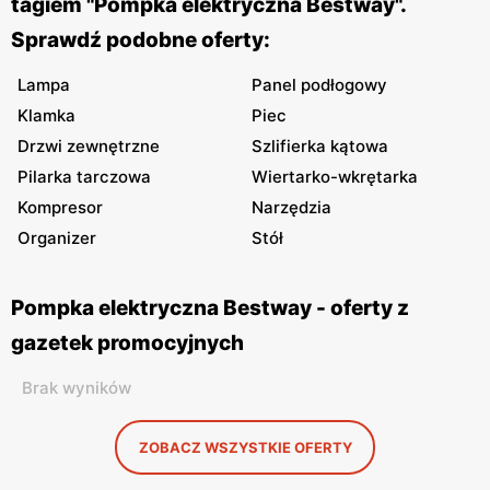
tagiem "Pompka elektryczna Bestway".
Sprawdź podobne oferty:
Lampa
Panel podłogowy
Klamka
Piec
Drzwi zewnętrzne
Szlifierka kątowa
Pilarka tarczowa
Wiertarko-wkrętarka
Kompresor
Narzędzia
Organizer
Stół
Pompka elektryczna Bestway - oferty z
gazetek promocyjnych
Brak wyników
ZOBACZ WSZYSTKIE OFERTY