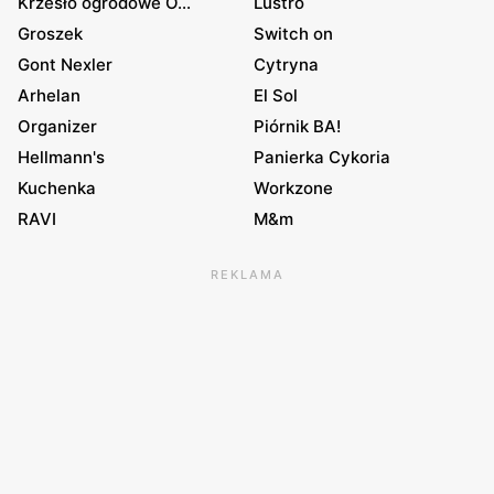
Krzesło ogrodowe O...
Lustro
Groszek
Switch on
Gont Nexler
Cytryna
Arhelan
El Sol
Organizer
Piórnik BA!
Hellmann's
Panierka Cykoria
Kuchenka
Workzone
RAVI
M&m
REKLAMA