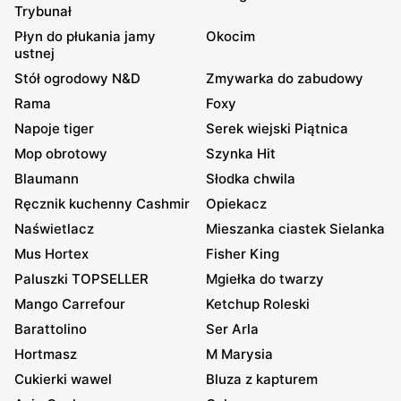
Trybunał
Płyn do płukania jamy
Okocim
ustnej
Stół ogrodowy N&D
Zmywarka do zabudowy
Rama
Foxy
Napoje tiger
Serek wiejski Piątnica
Mop obrotowy
Szynka Hit
Blaumann
Słodka chwila
Ręcznik kuchenny Cashmir
Opiekacz
Naświetlacz
Mieszanka ciastek Sielanka
Mus Hortex
Fisher King
Paluszki TOPSELLER
Mgiełka do twarzy
Mango Carrefour
Ketchup Roleski
Barattolino
Ser Arla
Hortmasz
M Marysia
Cukierki wawel
Bluza z kapturem