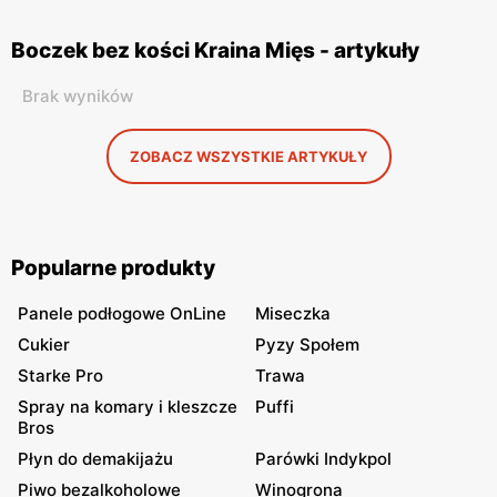
Boczek bez kości Kraina Mięs - artykuły
Brak wyników
ZOBACZ WSZYSTKIE ARTYKUŁY
Popularne produkty
Panele podłogowe OnLine
Miseczka
Cukier
Pyzy Społem
Starke Pro
Trawa
Spray na komary i kleszcze
Puffi
Bros
Płyn do demakijażu
Parówki Indykpol
Piwo bezalkoholowe
Winogrona