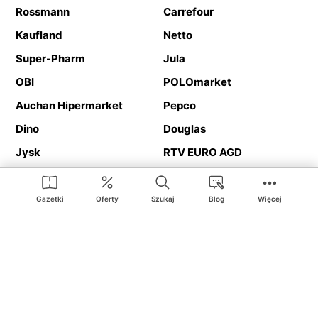
Rossmann
Carrefour
Kaufland
Netto
Super-Pharm
Jula
OBI
POLOmarket
Auchan Hipermarket
Pepco
Dino
Douglas
Jysk
RTV EURO AGD
Action
Media Expert
Deichmann
Media Markt
Gazetki
Oferty
Szukaj
Blog
Więcej
Ding.pl to serwis internetowy prezentujący
gazetki promocyjne
oraz
katalogi
sklepów i dużych sieci handlowych. Dzięki
geolokalizacji otrzymasz przede wszystkim oferty sklepów, z
Twojego bliskiego otoczenia. Dodatkowo na stronie znajdziesz
adresy sklepów, więc w trakcie podróży bez problemu trafisz do
ulubionego sklepu.