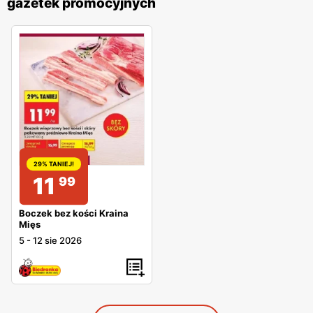
gazetek promocyjnych
29% TANIEJ!
11
99
Boczek bez kości Kraina
Mięs
5
-
12 sie 2026