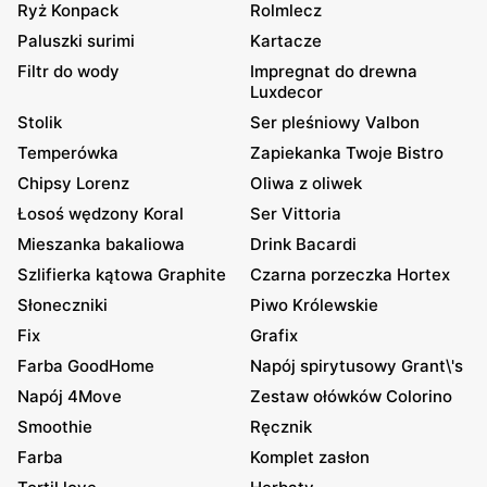
Ryż Konpack
Rolmlecz
Paluszki surimi
Kartacze
Filtr do wody
Impregnat do drewna
Luxdecor
Stolik
Ser pleśniowy Valbon
Temperówka
Zapiekanka Twoje Bistro
Chipsy Lorenz
Oliwa z oliwek
Łosoś wędzony Koral
Ser Vittoria
Mieszanka bakaliowa
Drink Bacardi
Szlifierka kątowa Graphite
Czarna porzeczka Hortex
Słoneczniki
Piwo Królewskie
Fix
Grafix
Farba GoodHome
Napój spirytusowy Grant\'s
Napój 4Move
Zestaw ołówków Colorino
Smoothie
Ręcznik
Farba
Komplet zasłon