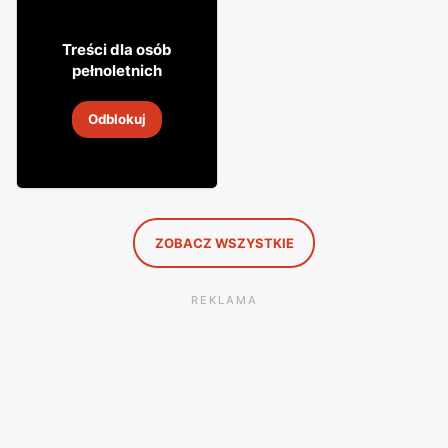
51
40
Treści dla osób
pełnoletnich
Wódka Absolut
Odblokuj
31 lip
-
31 sie 2026
ZOBACZ WSZYSTKIE
REKLAMA