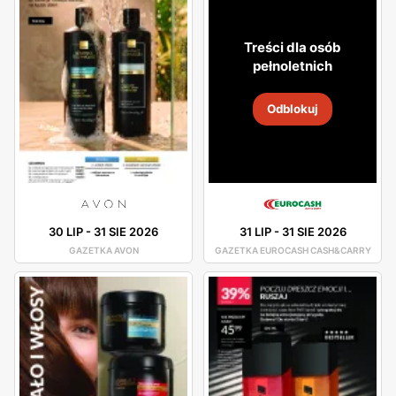
Treści dla osób
pełnoletnich
Odblokuj
30 LIP
-
31 SIE 2026
31 LIP
-
31 SIE 2026
GAZETKA AVON
GAZETKA EUROCASH CASH&CARRY