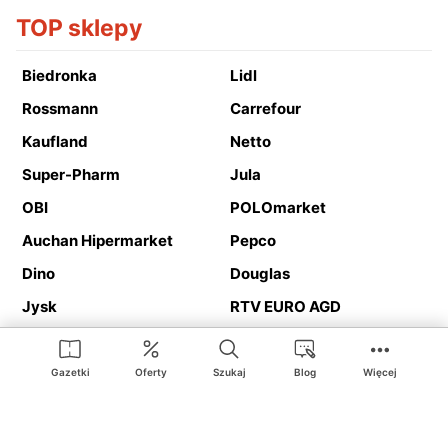
TOP sklepy
Biedronka
Lidl
Rossmann
Carrefour
Kaufland
Netto
Super-Pharm
Jula
OBI
POLOmarket
Auchan Hipermarket
Pepco
Dino
Douglas
Jysk
RTV EURO AGD
Action
Media Expert
Deichmann
Media Markt
Gazetki
Oferty
Szukaj
Blog
Więcej
Ding.pl to serwis internetowy prezentujący
gazetki promocyjne
oraz
katalogi
sklepów i dużych sieci handlowych. Dzięki