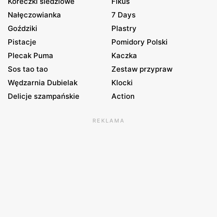
Koreczki śledziowe
Fikus
Nałęczowianka
7 Days
Goździki
Plastry
Pistacje
Pomidory Polski
Plecak Puma
Kaczka
Sos tao tao
Zestaw przypraw
Wędzarnia Dubielak
Klocki
Delicje szampańskie
Action
REKLAMA