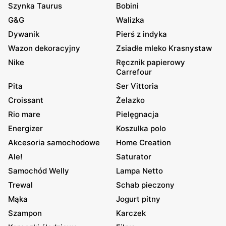
Szynka Taurus
Bobini
G&G
Walizka
Dywanik
Pierś z indyka
Wazon dekoracyjny
Zsiadłe mleko Krasnystaw
Nike
Ręcznik papierowy
Carrefour
Pita
Ser Vittoria
Croissant
Żelazko
Rio mare
Pielęgnacja
Energizer
Koszulka polo
Akcesoria samochodowe
Home Creation
Ale!
Saturator
Samochód Welly
Lampa Netto
Trewal
Schab pieczony
Mąka
Jogurt pitny
Szampon
Karczek