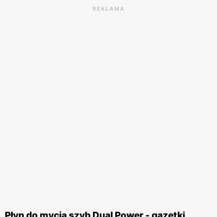
REKLAMA
Płyn do mycia szyb Dual Power - gazetki