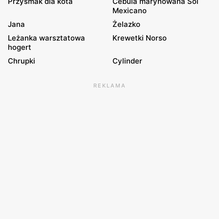
Przysmak dla kota
Cebula marynowana Sol
Mexicano
Jana
Żelazko
Leżanka warsztatowa
Krewetki Norso
hogert
Chrupki
Cylinder
REKLAMA