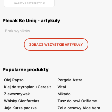
GAZETKA BETTERSTYLE
Plecak Be Uniq - artykuły
Brak wyników
ZOBACZ WSZYSTKIE ARTYKUŁY
Popularne produkty
Olej Rapso
Pergola Astra
Klej do styropianu Ceresit
Vital
Zlewozmywak
Mikado
Whisky Glenfarclas
Tusz do brwi Oriflame
Jaja Kurza paczka
Żel aloesowy Aloe Vera