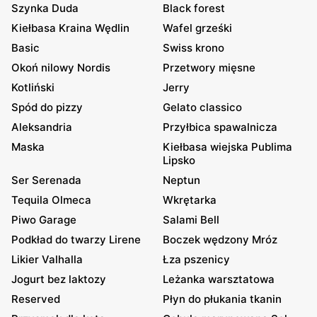
Szynka Duda
Black forest
Kiełbasa Kraina Wędlin
Wafel grześki
Basic
Swiss krono
Okoń nilowy Nordis
Przetwory mięsne
Kotliński
Jerry
Spód do pizzy
Gelato classico
Aleksandria
Przyłbica spawalnicza
Maska
Kiełbasa wiejska Publima
Lipsko
Ser Serenada
Neptun
Tequila Olmeca
Wkrętarka
Piwo Garage
Salami Bell
Podkład do twarzy Lirene
Boczek wędzony Mróz
Likier Valhalla
Łza pszenicy
Jogurt bez laktozy
Leżanka warsztatowa
Reserved
Płyn do płukania tkanin