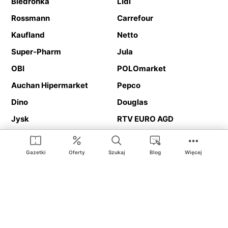
Biedronka
Lidl
Rossmann
Carrefour
Kaufland
Netto
Super-Pharm
Jula
OBI
POLOmarket
Auchan Hipermarket
Pepco
Dino
Douglas
Jysk
RTV EURO AGD
Action
Media Expert
Deichmann
Media Markt
Gazetki
Oferty
Szukaj
Blog
Więcej
Ding.pl to serwis internetowy prezentujący
gazetki promocyjne
oraz
katalogi
sklepów i dużych sieci handlowych. Dzięki
geolokalizacji otrzymasz przede wszystkim oferty sklepów, z
Twojego bliskiego otoczenia. Dodatkowo na stronie znajdziesz
adresy sklepów, więc w trakcie podróży bez problemu trafisz do
ulubionego sklepu.