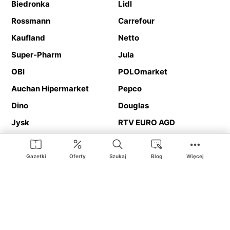
Biedronka
Lidl
Rossmann
Carrefour
Kaufland
Netto
Super-Pharm
Jula
OBI
POLOmarket
Auchan Hipermarket
Pepco
Dino
Douglas
Jysk
RTV EURO AGD
Action
Media Expert
Deichmann
Media Markt
Gazetki
Oferty
Szukaj
Blog
Więcej
Ding.pl to serwis internetowy prezentujący
gazetki promocyjne
oraz
katalogi
sklepów i dużych sieci handlowych. Dzięki
geolokalizacji otrzymasz przede wszystkim oferty sklepów, z
Twojego bliskiego otoczenia. Dodatkowo na stronie znajdziesz
adresy sklepów, więc w trakcie podróży bez problemu trafisz do
ulubionego sklepu.