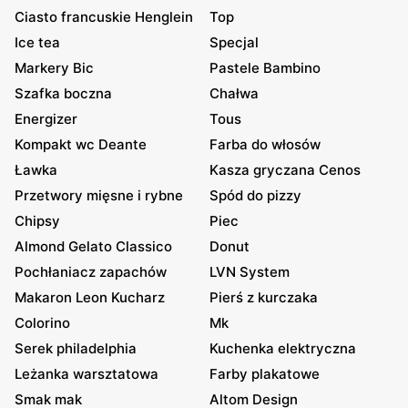
Ciasto francuskie Henglein
Top
Ice tea
Specjal
Markery Bic
Pastele Bambino
Szafka boczna
Chałwa
Energizer
Tous
Kompakt wc Deante
Farba do włosów
Ławka
Kasza gryczana Cenos
Przetwory mięsne i rybne
Spód do pizzy
Chipsy
Piec
Almond Gelato Classico
Donut
Pochłaniacz zapachów
LVN System
Makaron Leon Kucharz
Pierś z kurczaka
Colorino
Mk
Serek philadelphia
Kuchenka elektryczna
Leżanka warsztatowa
Farby plakatowe
Smak mak
Altom Design