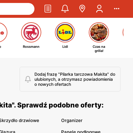
o
Rossmann
Lidl
Czas na
Ta
grilla!
kosm
Dodaj frazę "Pilarka tarczowa Makita" do
ulubionych, a otrzymasz powiadomienia
o nowych ofertach
kita". Sprawdź podobne oferty:
Skrzydło drzwiowe
Organizer
Glazura
Panele podłogowe