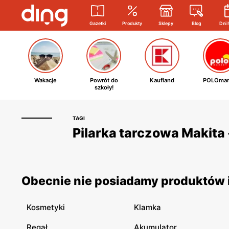
Gazetki
Produkty
Sklepy
Blog
Dni 
Wakacje
Powrót do
Kaufland
POLOmar
szkoły!
TAGI
Pilarka tarczowa Makita 
Obecnie nie posiadamy produktów i 
Kosmetyki
Klamka
Regał
Akumulator