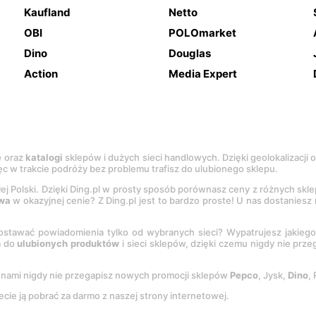
Kaufland
Netto
OBI
POLOmarket
Dino
Douglas
Action
Media Expert
e
oraz
katalogi
sklepów i dużych sieci handlowych. Dzięki geolokalizacji
c w trakcie podróży bez problemu trafisz do ulubionego sklepu.
łej Polski. Dzięki Ding.pl w prosty sposób porównasz ceny z różnych skl
wa
w okazyjnej cenie? Z Ding.pl jest to bardzo proste! U nas dostanies
stawać powiadomienia tylko od wybranych sieci? Wypatrujesz jakieg
a do
ulubionych produktów
i sieci sklepów, dzięki czemu nigdy nie prz
Z nami nigdy nie przegapisz nowych promocji sklepów
Pepco
, Jysk,
Dino
,
ecie ją pobrać za darmo z naszej strony internetowej.