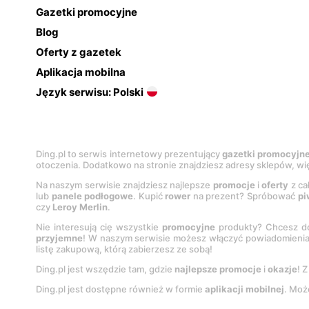
Gazetki promocyjne
Blog
Oferty z gazetek
Aplikacja mobilna
Język serwisu: Polski
Ding.pl to serwis internetowy prezentujący
gazetki promocyjn
otoczenia. Dodatkowo na stronie znajdziesz adresy sklepów, wię
Na naszym serwisie znajdziesz najlepsze
promocje
i
oferty
z ca
lub
panele podłogowe
. Kupić
rower
na prezent? Spróbować
pi
czy
Leroy Merlin
.
Nie interesują cię wszystkie
promocyjne
produkty? Chcesz do
przyjemne
! W naszym serwisie możesz włączyć powiadomieni
listę zakupową, którą zabierzesz ze sobą!
Ding.pl jest wszędzie tam, gdzie
najlepsze promocje
i
okazje
! 
Ding.pl jest dostępne również w formie
aplikacji mobilnej
. Moż