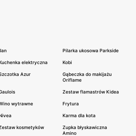
Jan
Pilarka ukosowa Parkside
Kuchenka elektryczna
Kobi
Szczotka Azur
Gąbeczka do makijażu
Oriflame
Gaulois
Zestaw flamastrów Kidea
Wino wytrawne
Frytura
Nivea
Karma dla kota
Zestaw kosmetyków
Zupka błyskawiczna
Amino