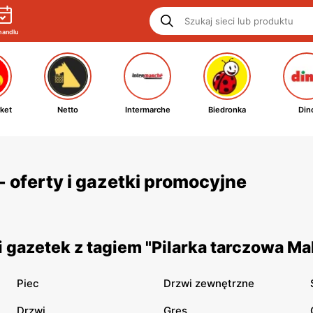
handlu
ket
Netto
Intermarche
Biedronka
Din
- oferty i gazetki promocyjne
gazetek z tagiem "Pilarka tarczowa Ma
Piec
Drzwi zewnętrzne
Drzwi
Gres