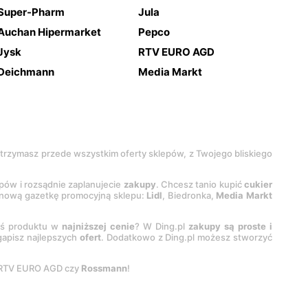
Super-Pharm
Jula
Auchan Hipermarket
Pepco
Jysk
RTV EURO AGD
Deichmann
Media Markt
 otrzymasz przede wszystkim oferty sklepów, z Twojego bliskiego
epów i rozsądnie zaplanujecie
zakupy
. Chcesz tanio kupić
cukier
z nową gazetkę promocyjną sklepu:
Lidl
, Biedronka,
Media Markt
oś produktu w
najniższej cenie
? W Ding.pl
zakupy są proste i
egapisz najlepszych
ofert
. Dodatkowo z Ding.pl możesz stworzyć
 RTV EURO AGD czy
Rossmann
!