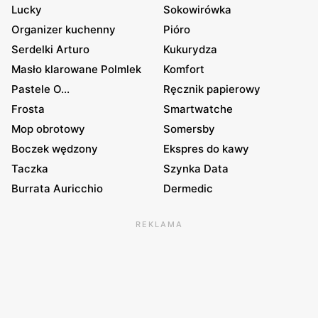
Lucky
Sokowirówka
Organizer kuchenny
Pióro
Serdelki Arturo
Kukurydza
Masło klarowane Polmlek
Komfort
Pastele O...
Ręcznik papierowy
Frosta
Smartwatche
Mop obrotowy
Somersby
Boczek wędzony
Ekspres do kawy
Taczka
Szynka Data
Burrata Auricchio
Dermedic
REKLAMA