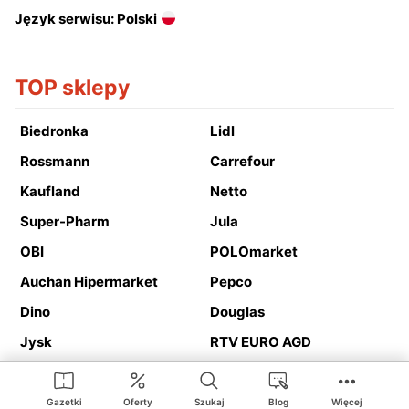
Język serwisu: Polski
TOP sklepy
Biedronka
Lidl
Rossmann
Carrefour
Kaufland
Netto
Super-Pharm
Jula
OBI
POLOmarket
Auchan Hipermarket
Pepco
Dino
Douglas
Jysk
RTV EURO AGD
Action
Media Expert
Deichmann
Media Markt
Gazetki
Oferty
Szukaj
Blog
Więcej