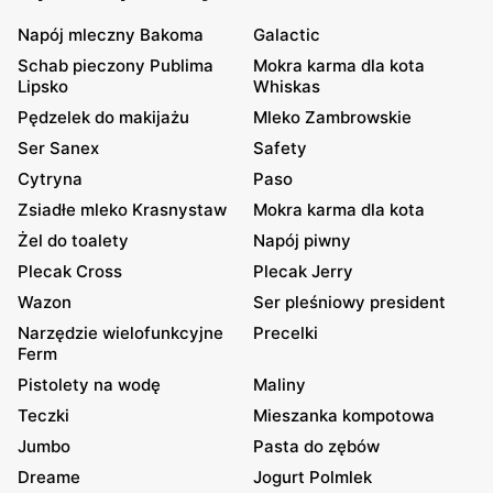
Napój mleczny Bakoma
Galactic
Schab pieczony Publima
Mokra karma dla kota
Lipsko
Whiskas
Pędzelek do makijażu
Mleko Zambrowskie
Ser Sanex
Safety
Cytryna
Paso
Zsiadłe mleko Krasnystaw
Mokra karma dla kota
Żel do toalety
Napój piwny
Plecak Cross
Plecak Jerry
Wazon
Ser pleśniowy president
Narzędzie wielofunkcyjne
Precelki
Ferm
Pistolety na wodę
Maliny
Teczki
Mieszanka kompotowa
Jumbo
Pasta do zębów
Dreame
Jogurt Polmlek