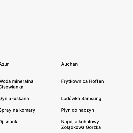
Azur
Auchan
Woda mineralna
Frytkownica Hoffen
Cisowianka
Dynia łuskana
Lodówka Samsung
Spray na komary
Płyn do naczyń
Dj snack
Napój alkoholowy
Żołądkowa Gorzka