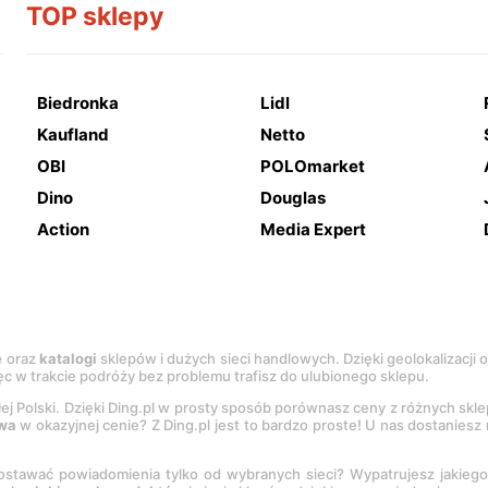
TOP sklepy
Biedronka
Lidl
Kaufland
Netto
OBI
POLOmarket
Dino
Douglas
Action
Media Expert
e
oraz
katalogi
sklepów i dużych sieci handlowych. Dzięki geolokalizacji
c w trakcie podróży bez problemu trafisz do ulubionego sklepu.
łej Polski. Dzięki Ding.pl w prosty sposób porównasz ceny z różnych skl
wa
w okazyjnej cenie? Z Ding.pl jest to bardzo proste! U nas dostanies
stawać powiadomienia tylko od wybranych sieci? Wypatrujesz jakieg