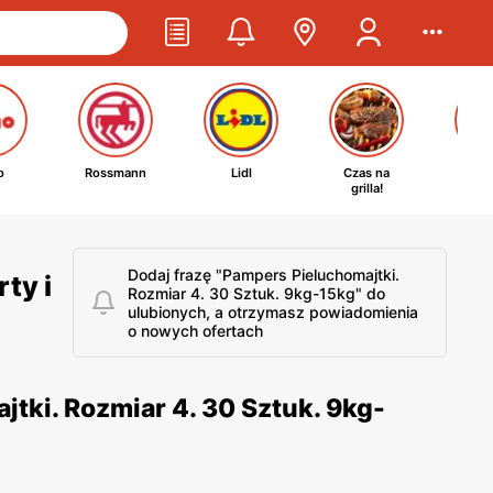
o
Rossmann
Lidl
Czas na
Ta
grilla!
kosm
Dodaj frazę "Pampers Pieluchomajtki.
ty i
Rozmiar 4. 30 Sztuk. 9kg-15kg" do
ulubionych, a otrzymasz powiadomienia
o nowych ofertach
tki. Rozmiar 4. 30 Sztuk. 9kg-