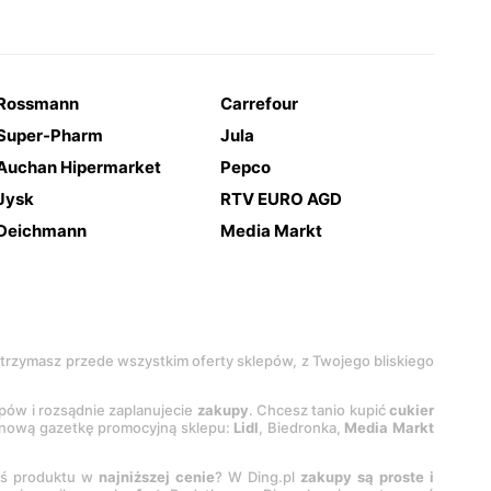
Rossmann
Carrefour
Super-Pharm
Jula
Auchan Hipermarket
Pepco
Jysk
RTV EURO AGD
Deichmann
Media Markt
 otrzymasz przede wszystkim oferty sklepów, z Twojego bliskiego
epów i rozsądnie zaplanujecie
zakupy
. Chcesz tanio kupić
cukier
z nową gazetkę promocyjną sklepu:
Lidl
, Biedronka,
Media Markt
oś produktu w
najniższej cenie
? W Ding.pl
zakupy są proste i