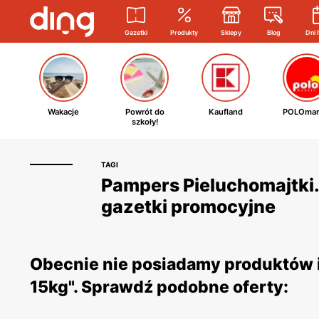
Gazetki
Produkty
Sklepy
Blog
Dni 
Wakacje
Powrót do
Kaufland
POLOmar
szkoły!
TAGI
Pampers Pieluchomajtki. 
gazetki promocyjne
Obecnie nie posiadamy produktów i 
15kg". Sprawdź podobne oferty: