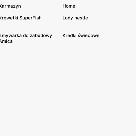
Karmazyn
Home
Krewetki SuperFish
Lody nestle
Zmywarka do zabudowy
Kredki świecowe
Amica