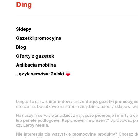
Ding
Sklepy
Gazetki promocyjne
Blog
Oferty z gazetek
Aplikacja mobilna
Język serwisu: Polski
Ding.pl to serwis internetowy prezentujący
gazetki promocyjn
otoczenia. Dodatkowo na stronie znajdziesz adresy sklepów, wię
Na naszym serwisie znajdziesz najlepsze
promocje
i
oferty
z ca
lub
panele podłogowe
. Kupić
rower
na prezent? Spróbować
pi
czy
Leroy Merlin
.
Nie interesują cię wszystkie
promocyjne
produkty? Chcesz do