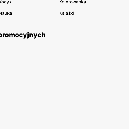
Kocyk
Kolorowanka
Nauka
Ksiażki
k promocyjnych