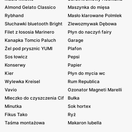
Almond Gelato Classico
Maszynka do mięsa
Rybhand
Masło klarowane Polmlek
Słuchawki bluetooth Bright
Zlewozmywak Dębowa
Filet z łososia Marinero
Płyn do naczyń fairy
Kanapka Tomcio Paluch
Garage
Żel pod prysznic YUMI
Plafon
Sos łowicz
Pepsi
Konserwy
Papier
Kier
Płyn do mycia wc
Wylewka Kreisel
Rum Republica
Vavio
Ozonator Magneti Marelli
Mleczko do czyszczenia Cif
Bułka
Minutka
Sok hortex
Fikus Tako
Ryż
Taśma montażowa
Makaron lubella