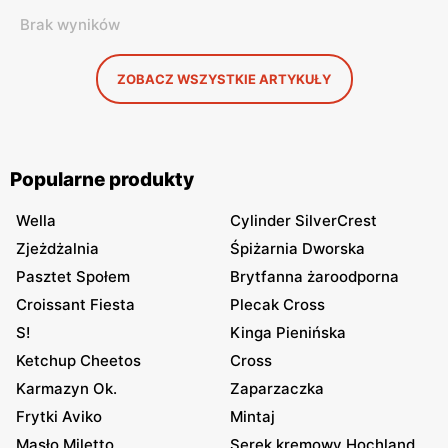
Brak wyników
ZOBACZ WSZYSTKIE ARTYKUŁY
Popularne produkty
Wella
Cylinder SilverCrest
Zjeżdżalnia
Śpiżarnia Dworska
Pasztet Społem
Brytfanna żaroodporna
Croissant Fiesta
Plecak Cross
S!
Kinga Pienińska
Ketchup Cheetos
Cross
Karmazyn Ok.
Zaparzaczka
Frytki Aviko
Mintaj
Masło Miletto
Serek kremowy Hochland