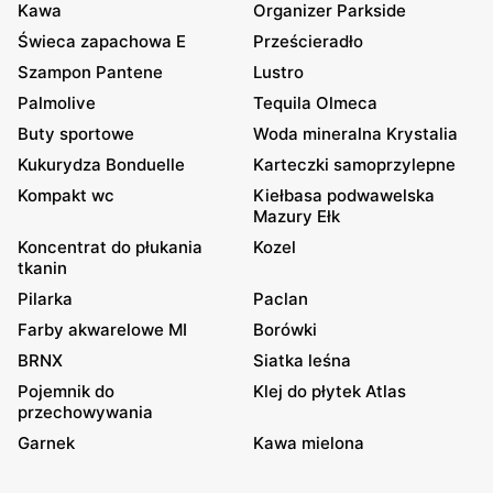
Kawa
Organizer Parkside
Świeca zapachowa E
Prześcieradło
Szampon Pantene
Lustro
Palmolive
Tequila Olmeca
Buty sportowe
Woda mineralna Krystalia
Kukurydza Bonduelle
Karteczki samoprzylepne
Kompakt wc
Kiełbasa podwawelska
Mazury Ełk
Koncentrat do płukania
Kozel
tkanin
Pilarka
Paclan
Farby akwarelowe MI
Borówki
BRNX
Siatka leśna
Pojemnik do
Klej do płytek Atlas
przechowywania
Garnek
Kawa mielona