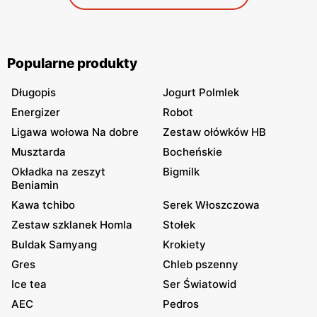
Popularne produkty
Długopis
Jogurt Polmlek
Energizer
Robot
Ligawa wołowa Na dobre
Zestaw ołówków HB
Musztarda
Bocheńskie
Okładka na zeszyt
Bigmilk
Beniamin
Kawa tchibo
Serek Włoszczowa
Zestaw szklanek Homla
Stołek
Buldak Samyang
Krokiety
Gres
Chleb pszenny
Ice tea
Ser Światowid
AEC
Pedros