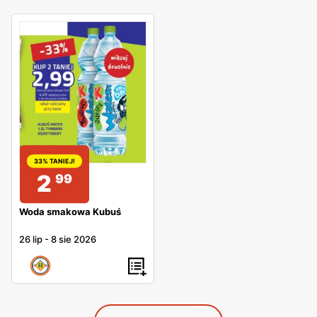
33% TANIEJ!
2
99
Woda smakowa Kubuś
26 lip
-
8 sie 2026