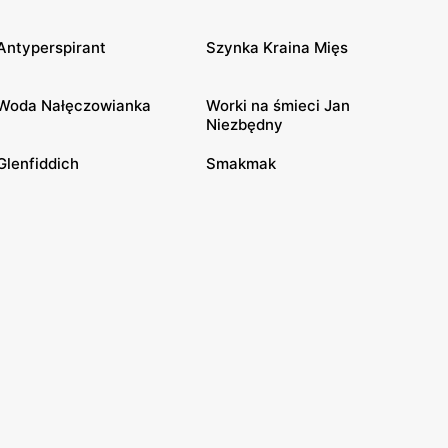
Antyperspirant
Szynka Kraina Mięs
Woda Nałęczowianka
Worki na śmieci Jan
Niezbędny
Glenfiddich
Smakmak