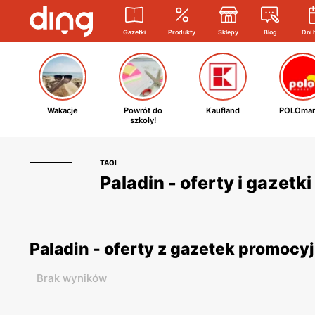
Gazetki
Produkty
Sklepy
Blog
Dni 
Wakacje
Powrót do
Kaufland
POLOmar
szkoły!
TAGI
Paladin - oferty i gazet
Paladin - oferty z gazetek promocy
Brak wyników