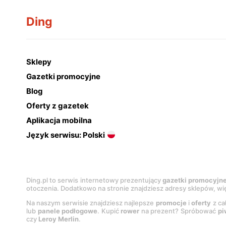
Ding
Sklepy
Gazetki promocyjne
Blog
Oferty z gazetek
Aplikacja mobilna
Język serwisu: Polski
Ding.pl to serwis internetowy prezentujący
gazetki promocyjn
otoczenia. Dodatkowo na stronie znajdziesz adresy sklepów, wię
Na naszym serwisie znajdziesz najlepsze
promocje
i
oferty
z ca
lub
panele podłogowe
. Kupić
rower
na prezent? Spróbować
pi
czy
Leroy Merlin
.