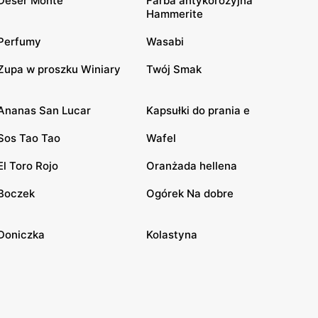
Deser Monte
Farba antykorozyjna
Hammerite
Perfumy
Wasabi
Zupa w proszku Winiary
Twój Smak
Ananas San Lucar
Kapsułki do prania e
Sos Tao Tao
Wafel
El Toro Rojo
Oranżada hellena
Boczek
Ogórek Na dobre
Doniczka
Kolastyna