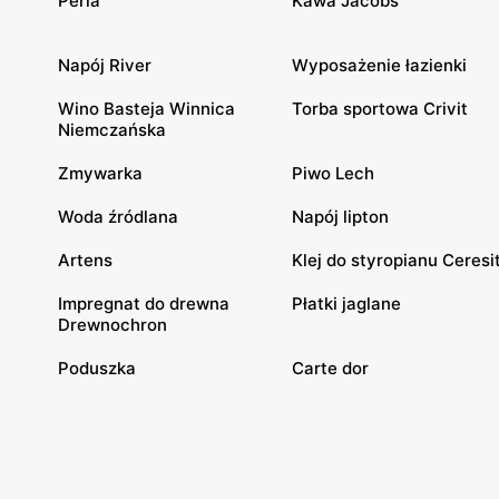
Perla
Kawa Jacobs
Napój River
Wyposażenie łazienki
Wino Basteja Winnica
Torba sportowa Crivit
Niemczańska
Zmywarka
Piwo Lech
Woda źródlana
Napój lipton
Artens
Klej do styropianu Ceresi
Impregnat do drewna
Płatki jaglane
Drewnochron
Poduszka
Carte dor