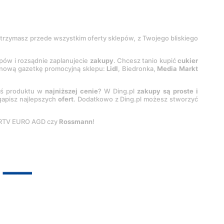
 otrzymasz przede wszystkim oferty sklepów, z Twojego bliskiego
epów i rozsądnie zaplanujecie
zakupy
. Chcesz tanio kupić
cukier
z nową gazetkę promocyjną sklepu:
Lidl
, Biedronka,
Media Markt
oś produktu w
najniższej cenie
? W Ding.pl
zakupy są proste i
egapisz najlepszych
ofert
. Dodatkowo z Ding.pl możesz stworzyć
 RTV EURO AGD czy
Rossmann
!