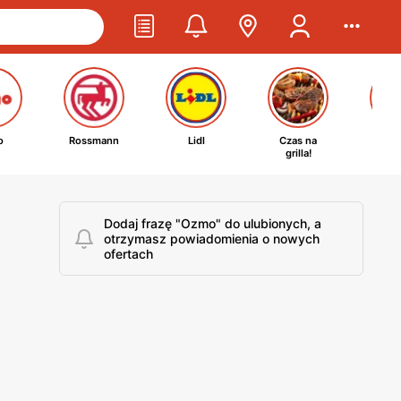
o
Rossmann
Lidl
Czas na
Ta
grilla!
kosm
Dodaj frazę "Ozmo" do ulubionych, a
otrzymasz powiadomienia o nowych
ofertach