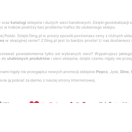
e
oraz
katalogi
sklepów i dużych sieci handlowych. Dzięki geolokalizacji
c w trakcie podróży bez problemu trafisz do ulubionego sklepu.
łej Polski. Dzięki Ding.pl w prosty sposób porównasz ceny z różnych skl
wa
w okazyjnej cenie? Z Ding.pl jest to bardzo proste! U nas dostanies
stawać powiadomienia tylko od wybranych sieci? Wypatrujesz jakieg
a do
ulubionych produktów
i sieci sklepów, dzięki czemu nigdy nie prz
Z nami nigdy nie przegapisz nowych promocji sklepów
Pepco
, Jysk,
Dino
,
ecie ją pobrać za darmo z naszej strony internetowej.