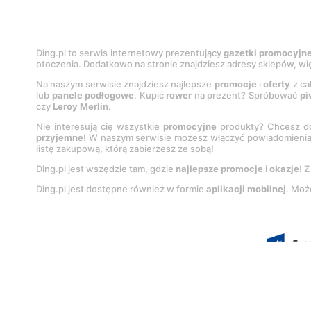
Ding.pl to serwis internetowy prezentujący
gazetki promocyjn
otoczenia. Dodatkowo na stronie znajdziesz adresy sklepów, wię
Na naszym serwisie znajdziesz najlepsze
promocje
i
oferty
z ca
lub
panele podłogowe
. Kupić
rower
na prezent? Spróbować
pi
czy
Leroy Merlin
.
Nie interesują cię wszystkie
promocyjne
produkty? Chcesz do
przyjemne
! W naszym serwisie możesz włączyć powiadomieni
listę zakupową, którą zabierzesz ze sobą!
Ding.pl jest wszędzie tam, gdzie
najlepsze promocje
i
okazje
! 
Ding.pl jest dostępne również w formie
aplikacji mobilnej
. Moż