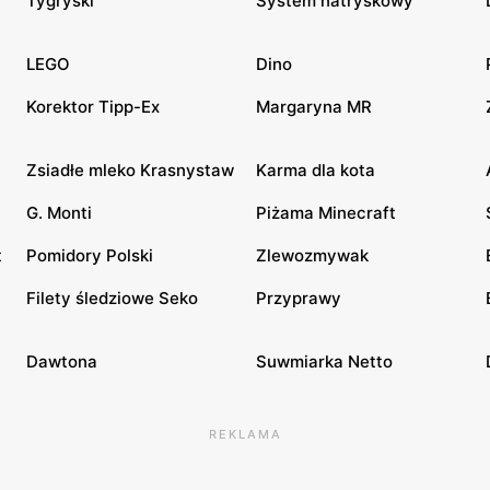
Tygryski
System natryskowy
LEGO
Dino
Korektor Tipp-Ex
Margaryna MR
Zsiadłe mleko Krasnystaw
Karma dla kota
G. Monti
Piżama Minecraft
t
Pomidory Polski
Zlewozmywak
Filety śledziowe Seko
Przyprawy
Dawtona
Suwmiarka Netto
REKLAMA