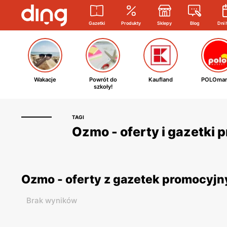
Gazetki
Produkty
Sklepy
Blog
Dni 
Wakacje
Powrót do
Kaufland
POLOmar
szkoły!
TAGI
Ozmo - oferty i gazetki
Ozmo - oferty z gazetek promocyj
Brak wyników