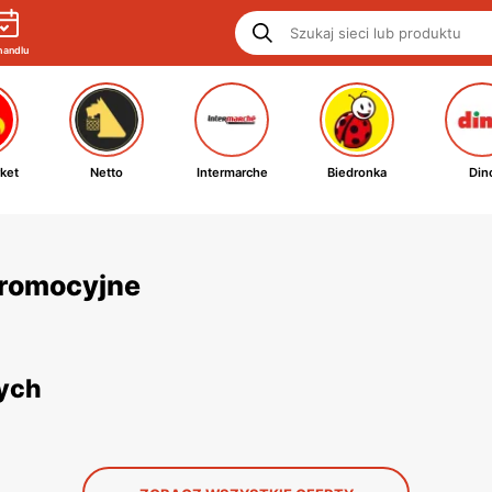
handlu
ket
Netto
Intermarche
Biedronka
Din
 promocyjne
nych