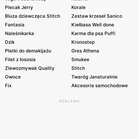
Plecak Jerry
Korale
Bluza dziewczęca Stitch
Zestaw krzeseł Sanico
Fantasia
Kiełbasa Well done
Naleśnikarka
Karma dla psa Puffi
Dzik
Kronostep
Płatki do demakijażu
Gres Athena
Filet z łososia
Smukee
Zlewozmywak Quality
Stitch
Owoce
Twaróg Janaturalnie
Fix
Akcesoria samochodowe
REKLAMA