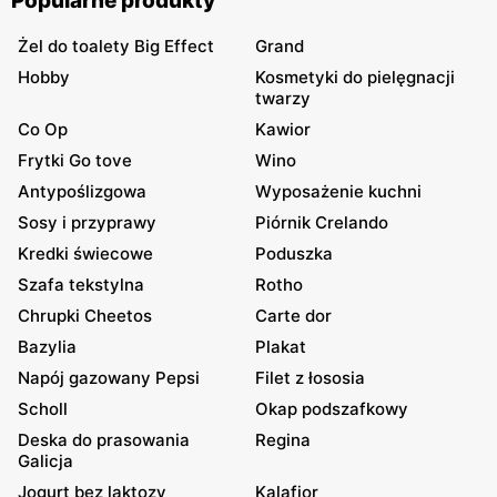
Popularne produkty
Żel do toalety Big Effect
Grand
Hobby
Kosmetyki do pielęgnacji
twarzy
Co Op
Kawior
Frytki Go tove
Wino
Antypoślizgowa
Wyposażenie kuchni
Sosy i przyprawy
Piórnik Crelando
Kredki świecowe
Poduszka
Szafa tekstylna
Rotho
Chrupki Cheetos
Carte dor
Bazylia
Plakat
Napój gazowany Pepsi
Filet z łososia
Scholl
Okap podszafkowy
Deska do prasowania
Regina
Galicja
Jogurt bez laktozy
Kalafior