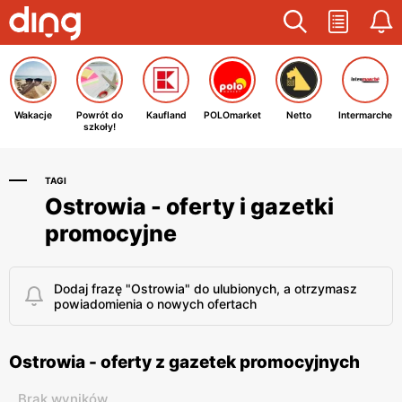
Wakacje
Powrót do
Kaufland
POLOmarket
Netto
Intermarche
szkoły!
TAGI
Ostrowia - oferty i gazetki
promocyjne
Dodaj frazę "Ostrowia" do ulubionych, a otrzymasz
powiadomienia o nowych ofertach
Ostrowia - oferty z gazetek promocyjnych
Brak wyników