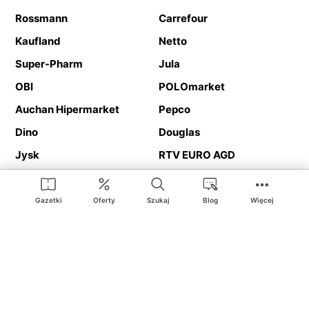
Rossmann
Carrefour
Kaufland
Netto
Super-Pharm
Jula
OBI
POLOmarket
Auchan Hipermarket
Pepco
Dino
Douglas
Jysk
RTV EURO AGD
Action
Media Expert
Deichmann
Media Markt
Gazetki
Oferty
Szukaj
Blog
Więcej
Ding.pl to serwis internetowy prezentujący
gazetki promocyjne
oraz
katalogi
sklepów i dużych sieci handlowych. Dzięki
geolokalizacji otrzymasz przede wszystkim oferty sklepów, z
Twojego bliskiego otoczenia. Dodatkowo na stronie znajdziesz
adresy sklepów, więc w trakcie podróży bez problemu trafisz do
ulubionego sklepu.