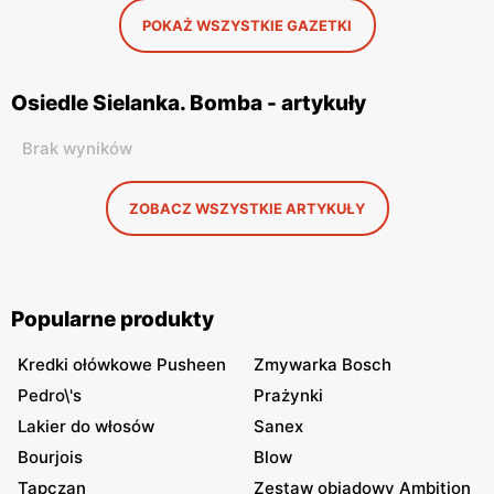
POKAŻ WSZYSTKIE GAZETKI
Osiedle Sielanka. Bomba - artykuły
Brak wyników
ZOBACZ WSZYSTKIE ARTYKUŁY
Popularne produkty
Kredki ołówkowe Pusheen
Zmywarka Bosch
Pedro\'s
Prażynki
Lakier do włosów
Sanex
Bourjois
Blow
Tapczan
Zestaw obiadowy Ambition