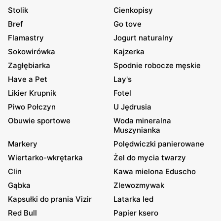
Stolik
Cienkopisy
Bref
Go tove
Flamastry
Jogurt naturalny
Sokowirówka
Kajzerka
Zagłębiarka
Spodnie robocze męskie
Have a Pet
Lay's
Likier Krupnik
Fotel
Piwo Połczyn
U Jędrusia
Obuwie sportowe
Woda mineralna
Muszynianka
Markery
Polędwiczki panierowane
Wiertarko-wkrętarka
Żel do mycia twarzy
Clin
Kawa mielona Eduscho
Gąbka
Zlewozmywak
Kapsułki do prania Vizir
Latarka led
Red Bull
Papier ksero