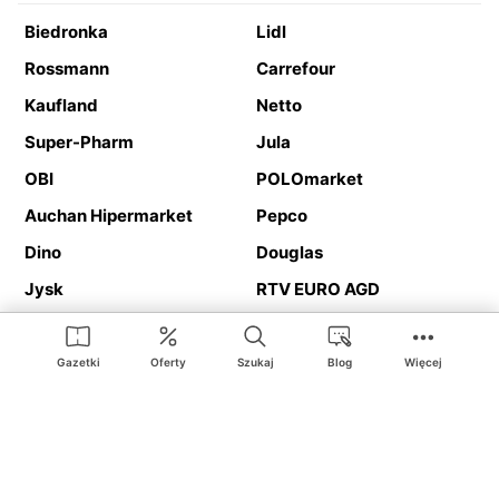
Biedronka
Lidl
Rossmann
Carrefour
Kaufland
Netto
Super-Pharm
Jula
OBI
POLOmarket
Auchan Hipermarket
Pepco
Dino
Douglas
Jysk
RTV EURO AGD
Action
Media Expert
Deichmann
Media Markt
Gazetki
Oferty
Szukaj
Blog
Więcej
Ding.pl to serwis internetowy prezentujący
gazetki promocyjne
oraz
katalogi
sklepów i dużych sieci handlowych. Dzięki
geolokalizacji otrzymasz przede wszystkim oferty sklepów, z
Twojego bliskiego otoczenia. Dodatkowo na stronie znajdziesz