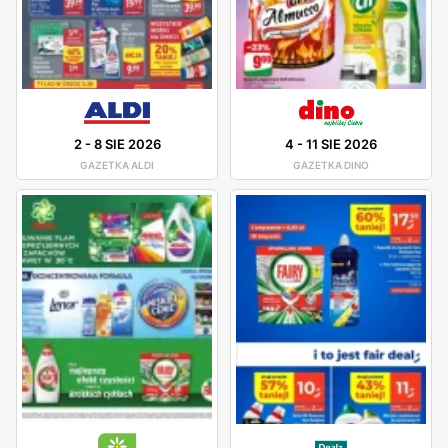
2
-
8 SIE 2026
4
-
11 SIE 2026
GAZETKA ALDI
GAZETKA DINO