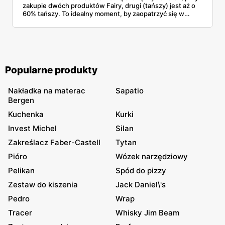
zakupie dwóch produktów Fairy, drugi (tańszy) jest aż o
60% tańszy. To idealny moment, by zaopatrzyć się w
sprawdzone środki do zmywania naczyń w wyjątkowo
atrakcyjnych cenach.
Popularne produkty
Nakładka na materac
Sapatio
Bergen
Kuchenka
Kurki
Invest Michel
Silan
Zakreślacz Faber-Castell
Tytan
Pióro
Wózek narzędziowy
Pelikan
Spód do pizzy
Zestaw do kiszenia
Jack Daniel\'s
Pedro
Wrap
Tracer
Whisky Jim Beam