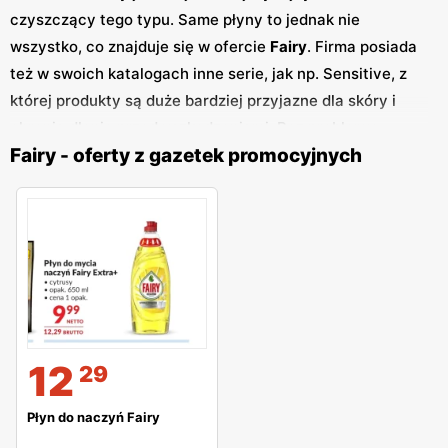
czyszczący tego typu. Same płyny to jednak nie
wszystko, co znajduje się w ofercie
Fairy
. Firma posiada
też w swoich katalogach inne serie, jak np. Sensitive, z
której produkty są duże bardziej przyjazne dla skóry i
chronią dłonie przed uszkodzeniami. Bez problemu
Fairy - oferty z gazetek promocyjnych
znajdziemy też np. tabletki do zmywarki czy inne
produkty czyszczące dla domu. Większość z nich
występuje w bardzo przyjemnych i atrakcyjnych
zapachach, jak np. jabłko, cytryna, czy granat. Wszystkie
te towary pojawiają się regularnie w gazetkach
promocyjnych, które przeglądamy za Was, by pozwolić
Wam zaoszczędzić nie tylko pieniądze, ale i czas!
12
29
Płyn do naczyń Fairy