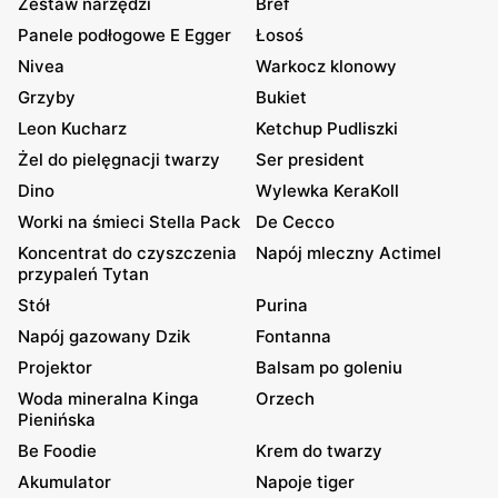
Zestaw narzędzi
Bref
Panele podłogowe E Egger
Łosoś
Nivea
Warkocz klonowy
Grzyby
Bukiet
Leon Kucharz
Ketchup Pudliszki
Żel do pielęgnacji twarzy
Ser president
Dino
Wylewka KeraKoll
Worki na śmieci Stella Pack
De Cecco
Koncentrat do czyszczenia
Napój mleczny Actimel
przypaleń Tytan
Stół
Purina
Napój gazowany Dzik
Fontanna
Projektor
Balsam po goleniu
Woda mineralna Kinga
Orzech
Pienińska
Be Foodie
Krem do twarzy
Akumulator
Napoje tiger