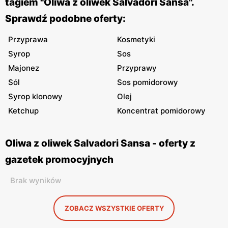
tagiem "Oliwa z oliwek Salvadori Sansa".
Sprawdź podobne oferty:
Przyprawa
Kosmetyki
Syrop
Sos
Majonez
Przyprawy
Sól
Sos pomidorowy
Syrop klonowy
Olej
Ketchup
Koncentrat pomidorowy
Oliwa z oliwek Salvadori Sansa - oferty z
gazetek promocyjnych
Brak wyników
ZOBACZ WSZYSTKIE OFERTY