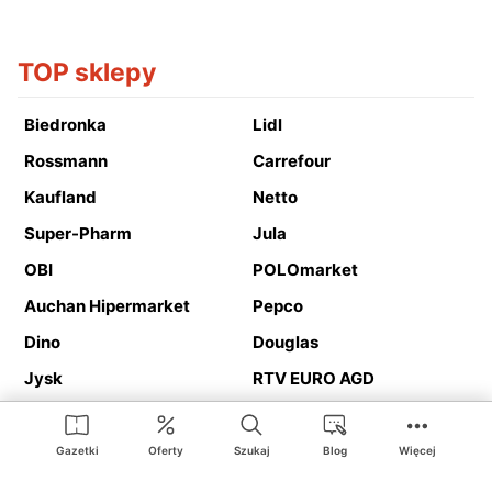
TOP sklepy
Biedronka
Lidl
Rossmann
Carrefour
Kaufland
Netto
Super-Pharm
Jula
OBI
POLOmarket
Auchan Hipermarket
Pepco
Dino
Douglas
Jysk
RTV EURO AGD
Action
Media Expert
Deichmann
Media Markt
Gazetki
Oferty
Szukaj
Blog
Więcej