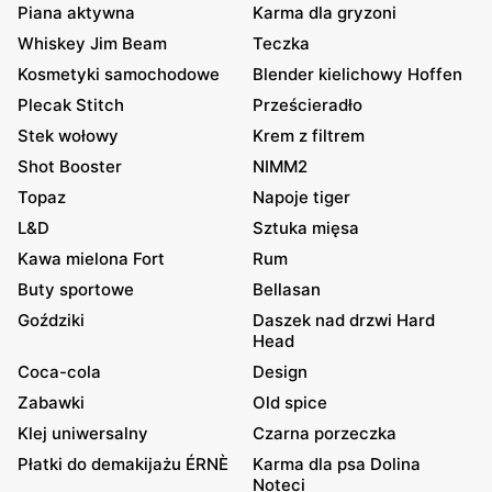
Piana aktywna
Karma dla gryzoni
Whiskey Jim Beam
Teczka
Kosmetyki samochodowe
Blender kielichowy Hoffen
Plecak Stitch
Prześcieradło
Stek wołowy
Krem z filtrem
Shot Booster
NIMM2
Topaz
Napoje tiger
L&D
Sztuka mięsa
Kawa mielona Fort
Rum
Buty sportowe
Bellasan
Goździki
Daszek nad drzwi Hard
Head
Coca-cola
Design
Zabawki
Old spice
Klej uniwersalny
Czarna porzeczka
Płatki do demakijażu ÉRNÈ
Karma dla psa Dolina
Noteci