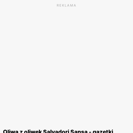
REKLAMA
Oliwa z oliwek Salvadori Sansa - gazetki