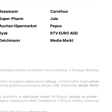
Rossmann
Carrefour
Super-Pharm
Jula
Auchan Hipermarket
Pepco
Jysk
RTV EURO AGD
Deichmann
Media Markt
 otrzymasz przede wszystkim oferty sklepów, z Twojego bliskiego
epów i rozsądnie zaplanujecie
zakupy
. Chcesz tanio kupić
cukier
z nową gazetkę promocyjną sklepu:
Lidl
, Biedronka,
Media Markt
oś produktu w
najniższej cenie
? W Ding.pl
zakupy są proste i
egapisz najlepszych
ofert
. Dodatkowo z Ding.pl możesz stworzyć
 RTV EURO AGD czy
Rossmann
!