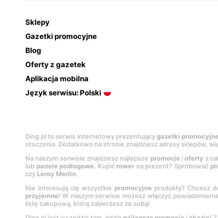
Sklepy
Gazetki promocyjne
Blog
Oferty z gazetek
Aplikacja mobilna
Język serwisu: Polski
Ding.pl to serwis internetowy prezentujący
gazetki promocyjn
otoczenia. Dodatkowo na stronie znajdziesz adresy sklepów, wię
Na naszym serwisie znajdziesz najlepsze
promocje
i
oferty
z ca
lub
panele podłogowe
. Kupić
rower
na prezent? Spróbować
pi
czy
Leroy Merlin
.
Nie interesują cię wszystkie
promocyjne
produkty? Chcesz do
przyjemne
! W naszym serwisie możesz włączyć powiadomieni
listę zakupową, którą zabierzesz ze sobą!
Ding.pl jest wszędzie tam, gdzie
najlepsze promocje
i
okazje
! 