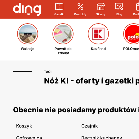
Gazetki
Produkty
Sklepy
Blog
Dni 
Wakacje
Powrót do
Kaufland
POLOmar
szkoły!
TAGI
Nóż K! - oferty i gazetk
Obecnie nie posiadamy produktów i
Koszyk
Czajnik
Gofrownica
Ręcznik kuchenny