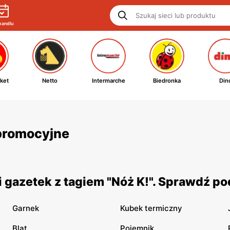
handlu
ket
Netto
Intermarche
Biedronka
Din
i promocyjne
 gazetek z tagiem "Nóż K!". Sprawdź po
Garnek
Kubek termiczny
Blat
Pojemnik