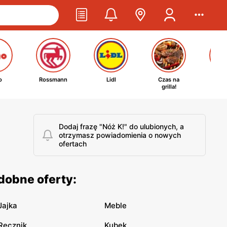
o
Rossmann
Lidl
Czas na
Ta
grilla!
kosm
Dodaj frazę "Nóż K!" do ulubionych, a
otrzymasz powiadomienia o nowych
ofertach
dobne oferty:
Jajka
Meble
Ręcznik
Kubek