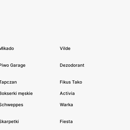
Mikado
Vilde
Piwo Garage
Dezodorant
Tapczan
Fikus Tako
Bokserki męskie
Activia
Schweppes
Warka
Skarpetki
Fiesta