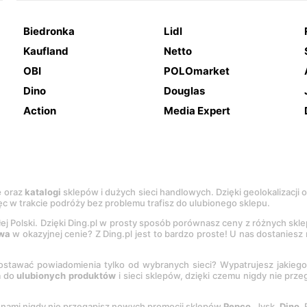
Biedronka
Lidl
Kaufland
Netto
OBI
POLOmarket
Dino
Douglas
Action
Media Expert
e
oraz
katalogi
sklepów i dużych sieci handlowych. Dzięki geolokalizacji
c w trakcie podróży bez problemu trafisz do ulubionego sklepu.
łej Polski. Dzięki Ding.pl w prosty sposób porównasz ceny z różnych skl
wa
w okazyjnej cenie? Z Ding.pl jest to bardzo proste! U nas dostanies
stawać powiadomienia tylko od wybranych sieci? Wypatrujesz jakieg
a do
ulubionych produktów
i sieci sklepów, dzięki czemu nigdy nie prz
Z nami nigdy nie przegapisz nowych promocji sklepów
Pepco
, Jysk,
Dino
,