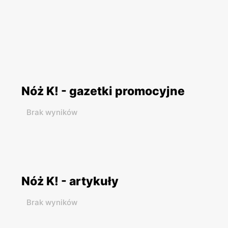
Nóż K! - gazetki promocyjne
Brak wyników
Nóż K! - artykuły
Brak wyników