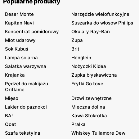
Popularne produkty
Deser Monte
Narzędzie wielofunkcyjne
Kapitan Navi
Suszarka do włosów Philips
Koncentrat pomidorowy
Okulary Ray-Ban
Młot udarowy
Zupa
Sok Kubuś
Brit
Lampa solarna
Henglein
Sałatka warzywna
Nożyczki Kidea
Krajanka
Zupka błyskawiczna
Pędzel do makijażu
Frytki Go tove
Oriflame
Mięso
Drzwi zewnętrzne
Lakier do paznokci
Mleczna dolina
BA!
Kawa Stokrotka
Ocet
Pralka
Szafa tekstylna
Whiskey Tullamore Dew