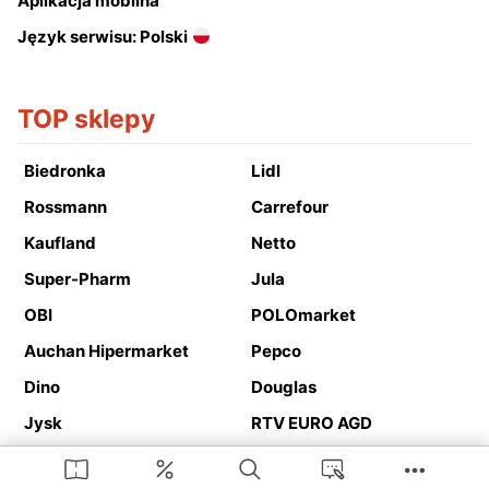
Aplikacja mobilna
Język serwisu: Polski
TOP sklepy
Biedronka
Lidl
Rossmann
Carrefour
Kaufland
Netto
Super-Pharm
Jula
OBI
POLOmarket
Auchan Hipermarket
Pepco
Dino
Douglas
Jysk
RTV EURO AGD
Action
Media Expert