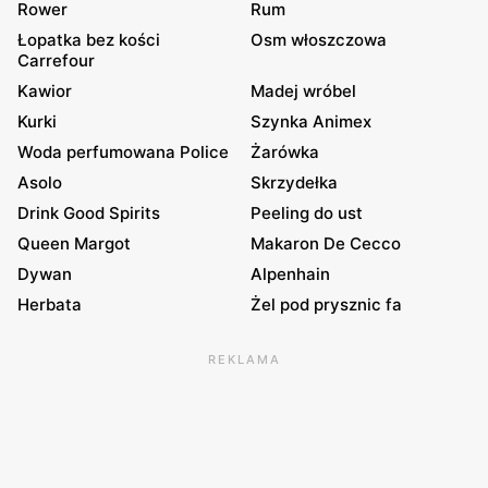
Rower
Rum
Łopatka bez kości
Osm włoszczowa
Carrefour
Kawior
Madej wróbel
Kurki
Szynka Animex
Woda perfumowana Police
Żarówka
Asolo
Skrzydełka
Drink Good Spirits
Peeling do ust
Queen Margot
Makaron De Cecco
Dywan
Alpenhain
Herbata
Żel pod prysznic fa
REKLAMA