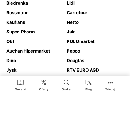
Biedronka
Lidl
Rossmann
Carrefour
Kaufland
Netto
Super-Pharm
Jula
OBI
POLOmarket
Auchan Hipermarket
Pepco
Dino
Douglas
Jysk
RTV EURO AGD
Action
Media Expert
Deichmann
Media Markt
Gazetki
Oferty
Szukaj
Blog
Więcej
Ding.pl to serwis internetowy prezentujący
gazetki promocyjne
oraz
katalogi
sklepów i dużych sieci handlowych. Dzięki
geolokalizacji otrzymasz przede wszystkim oferty sklepów, z
Twojego bliskiego otoczenia. Dodatkowo na stronie znajdziesz
adresy sklepów, więc w trakcie podróży bez problemu trafisz do
ulubionego sklepu.