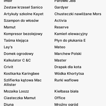
Imbir
Parówki JBB
Zestaw krzeseł Sanico
Gardyer
Artykuły szkolne Kayet
Chusteczki nawilżane Mors
Szampon do włosów
Activia
Mamut
Reserve
Kompresor bezolejowy
Kamień elewacyjny
Taśma klejąca
Płyn do płukania E
Lay's
Mateo
Domek ogrodowy
Marchew Polski
Kalkulator C &C
Master
Crivit
Drapak dla kota
Kostkarka Karingbee
Wódka Khortytsa
Szlifierka kątowa Mac
Rurki waflowe
Allister
Mozaika Loozz
Kiełbasa biała
Ciasteczka Mamut
Office
Diuna
Mroźny ogród