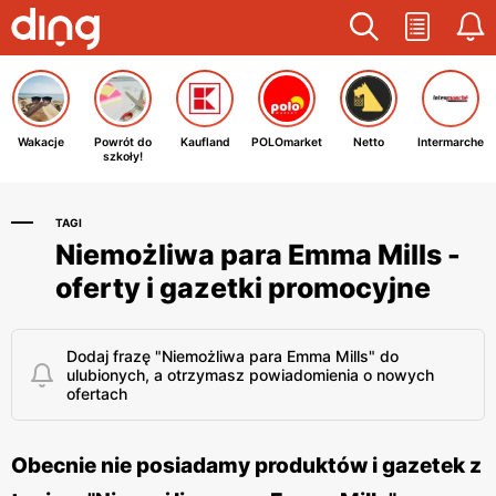
Wakacje
Powrót do
Kaufland
POLOmarket
Netto
Intermarche
szkoły!
TAGI
Niemożliwa para Emma Mills -
oferty i gazetki promocyjne
Dodaj frazę "Niemożliwa para Emma Mills" do
ulubionych, a otrzymasz powiadomienia o nowych
ofertach
Obecnie nie posiadamy produktów i gazetek z