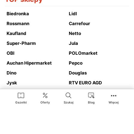
Biedronka
Lidl
Rossmann
Carrefour
Kaufland
Netto
Super-Pharm
Jula
OBI
POLOmarket
Auchan Hipermarket
Pepco
Dino
Douglas
Jysk
RTV EURO AGD
Action
Media Expert
Deichmann
Media Markt
Gazetki
Oferty
Szukaj
Blog
Więcej
Ding.pl to serwis internetowy prezentujący
gazetki promocyjne
oraz
katalogi
sklepów i dużych sieci handlowych. Dzięki
geolokalizacji otrzymasz przede wszystkim oferty sklepów, z