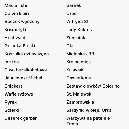
Mac allister
Garnek
Calvin klein
Oreo
Boczek wędzony
Witryna S!
Kosmetyki
Lody Kaktus
Hochwald
Ziemniaki
Golonka Polski
Ola
Koszulka dziewczęca
Mielonka JBB
Ice tea
Kraina mięs
Piwo bezalkoholowe
Kujawski
Jaja Invest Michel
Oświetlenie
Snickers
Zestaw ołówków Colorino
Wafle ryżowe
St. Majewski
Pyrex
Zambrowskie
Ścierki
Sardynki w oleju Orka
Deserek gerber
Warzywa na patelnie
Frosta