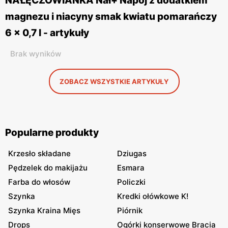
NAŁĘCZOWIANKA Nał+ Napój z dodatkiem
magnezu i niacyny smak kwiatu pomarańczy
6 x 0,7 l - artykuły
Brak wyników
ZOBACZ WSZYSTKIE ARTYKUŁY
Popularne produkty
Krzesło składane
Dziugas
Pędzelek do makijażu
Esmara
Farba do włosów
Policzki
Szynka
Kredki ołówkowe K!
Szynka Kraina Mięs
Piórnik
Drops
Ogórki konserwowe Bracia