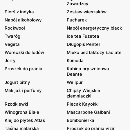
Zawadzcy
Pierś z indyka
Zestaw wieszaków
Napój alkoholowy
Pucharek
Rockwool
Napój energetyczny black
Twaróg
Ice tea Fuzetea
Vegeta
Długopis Pentel
Woreczki do lodów
Mleko bez laktozy Łaciate
Jerry
Komoda
Proszek do prania
Kabina prysznicowa
Deante
Jogurt pitny
Wellpur
Makijaż i perfumy
Chipsy Wiejskie
ziemniaczki
Rzodkiewki
Plecak Kayokki
Winogrona Białe
Mascarpone Galbani
Klej do płytek Atlas
Bombonierka
Taśma malarska
Proszek do prania vizir