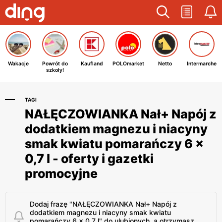
Wakacje
Powrót do
Kaufland
POLOmarket
Netto
Intermarche
szkoły!
TAGI
NAŁĘCZOWIANKA Nał+ Napój z
dodatkiem magnezu i niacyny
smak kwiatu pomarańczy 6 x
0,7 l - oferty i gazetki
promocyjne
Dodaj frazę "NAŁĘCZOWIANKA Nał+ Napój z
dodatkiem magnezu i niacyny smak kwiatu
pomarańczy 6 x 0,7 l" do ulubionych, a otrzymasz