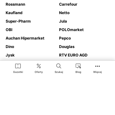
Rossmann
Carrefour
Kaufland
Netto
Super-Pharm
Jula
OBI
POLOmarket
Auchan Hipermarket
Pepco
Dino
Douglas
Jysk
RTV EURO AGD
Action
Media Expert
Deichmann
Media Markt
Gazetki
Oferty
Szukaj
Blog
Więcej
Ding.pl to serwis internetowy prezentujący
gazetki promocyjne
oraz
katalogi
sklepów i dużych sieci handlowych. Dzięki
geolokalizacji otrzymasz przede wszystkim oferty sklepów, z
Twojego bliskiego otoczenia. Dodatkowo na stronie znajdziesz
adresy sklepów, więc w trakcie podróży bez problemu trafisz do
ulubionego sklepu.