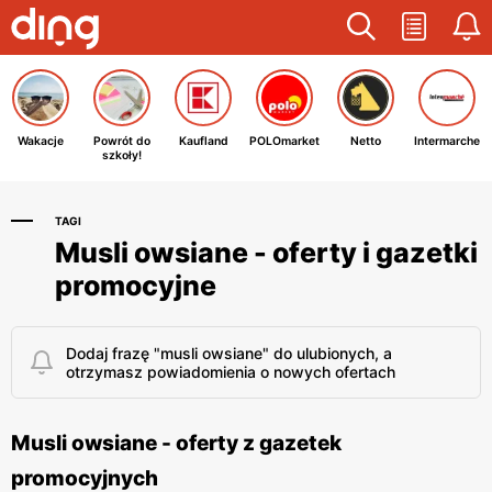
Wakacje
Powrót do
Kaufland
POLOmarket
Netto
Intermarche
szkoły!
TAGI
Musli owsiane - oferty i gazetki
promocyjne
Dodaj frazę "musli owsiane" do ulubionych, a
otrzymasz powiadomienia o nowych ofertach
Musli owsiane - oferty z gazetek
promocyjnych