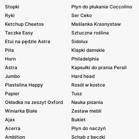
Stopki
Płyn do płukania Coccolino
Ryki
Ser Ceko
Ketchup Cheetos
Maślanka Krasnystaw
Taczka Easy
Sztuczna roślina
Etui na pędzle Astra
Sidolux
Pita
Klapki damskie
Horn
Philadelphia
Astra
Kapsułki do prania Persil
Jumbo
Hard head
Plastelina Happy
Rosół w kostce
Papier
Tusz
Okładka na zeszyt Oxford
Nauka pisania
Winiarka Białe
Zestaw mebli
Ajax
Bukiet
Acerra
Płyn do naczyń
Ambition
Schab z beczki