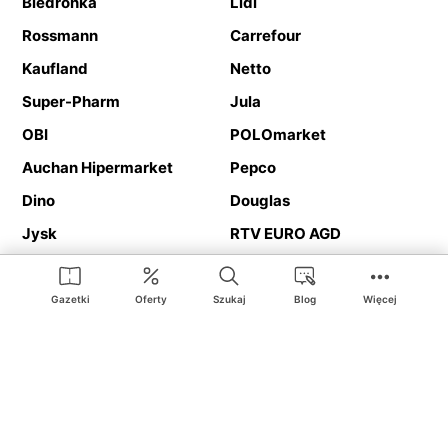
Biedronka
Lidl
Rossmann
Carrefour
Kaufland
Netto
Super-Pharm
Jula
OBI
POLOmarket
Auchan Hipermarket
Pepco
Dino
Douglas
Jysk
RTV EURO AGD
Action
Media Expert
Deichmann
Media Markt
Gazetki
Oferty
Szukaj
Blog
Więcej
Ding.pl to serwis internetowy prezentujący
gazetki promocyjne
oraz
katalogi
sklepów i dużych sieci handlowych. Dzięki
geolokalizacji otrzymasz przede wszystkim oferty sklepów, z
Twojego bliskiego otoczenia. Dodatkowo na stronie znajdziesz
adresy sklepów, więc w trakcie podróży bez problemu trafisz do
ulubionego sklepu.