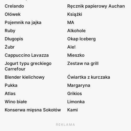
Crelando
Ręcznik papierowy Auchan
Ołówek
Książki
Pojemnik na jajka
MA
Ruby
Alkohole
Długopis
Okap Iceberg
Żubr
Ale!
Cappuccino Lavazza
Mieszko
Jogurt typu greckiego
Zestaw na grill
Carrefour
Blender kielichowy
Ćwiartka z kurczaka
Pukka
Margaryna
Atlas
Grikios
Wino białe
Limonka
Konserwa mięsna Sokołów
Kami
REKLAMA